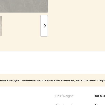
намские девственные человеческие волосы
,
не вплетены сы
Hair Weight:
50 г/1