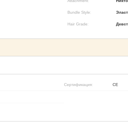
Attachment:
Никто
Bundle Style:
Эласт
Hair Grade:
Девст
Сертификация:
CE