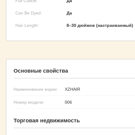
Full Cuticle:
Да
Can Be Dyed:
Да
Hair Length:
8–30 дюймов (настраиваемый)
Основные свойства
Наименование марки:
XZHAIR
Номер модели:
006
Торговая недвижимость