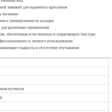
ественный вид
ной завязкой для надежного крепления
му желанию
ния и универсальности укладки
ят для различных применений
ом, обеспечивая естественную и управляемую текстуру
офессионального и личного использования
чивающие гладкость и отсутствие спутывания
лная кутикула
я)