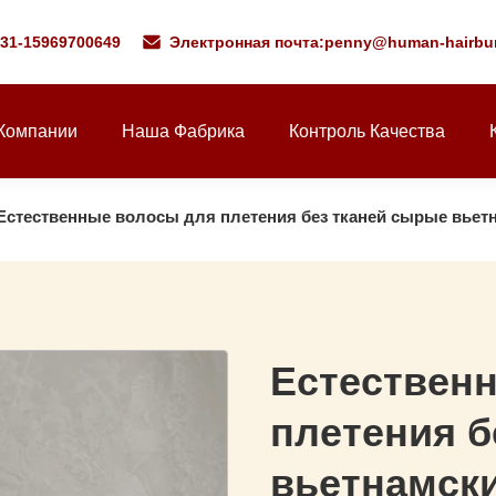
531-15969700649
Электронная почта:
penny@human-hairbu
Компании
Наша Фабрика
Контроль Качества
Естественные волосы для плетения без тканей сырые вьет
Естествен
плетения б
вьетнамск