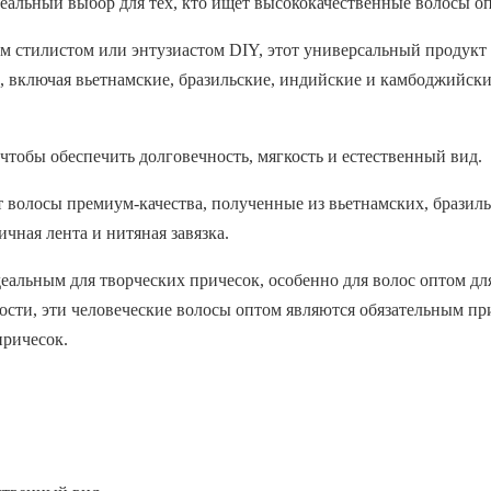
еальный выбор для тех, кто ищет высококачественные волосы оп
ым стилистом или энтузиастом DIY, этот универсальный продукт
 включая вьетнамские, бразильские, индийские и камбоджийские
 чтобы обеспечить долговечность, мягкость и естественный вид.
т волосы премиум-качества, полученные из вьетнамских, брази
чная лента и нитяная завязка.
еальным для творческих причесок, особенно для волос оптом для
ти, эти человеческие волосы оптом являются обязательным прио
причесок.