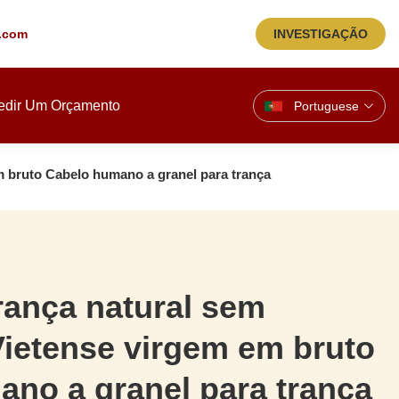
.com
INVESTIGAÇÃO
edir Um Orçamento
Portuguese
m bruto Cabelo humano a granel para trança
rança natural sem
ietense virgem em bruto
no a granel para trança