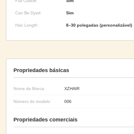
Full Cuticle:
Sim
Can Be Dyed:
Sim
Hair Length:
8–30 polegadas (personalizável)
Propriedades básicas
Nome da Marca:
XZHAIR
Número do modelo:
006
Propriedades comerciais