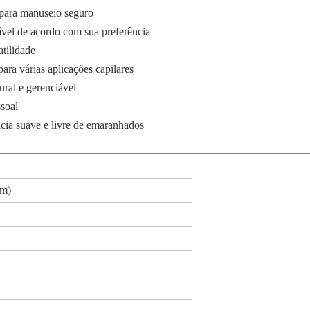
o para manuseio seguro
ável de acordo com sua preferência
atilidade
ra várias aplicações capilares
ural e gerenciável
ssoal
ncia suave e livre de emaranhados
em)