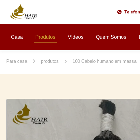
Telefo
Casa
Produtos
Vídeos
Quem Somos
Para casa
produtos
100 Cabelo humano em massa