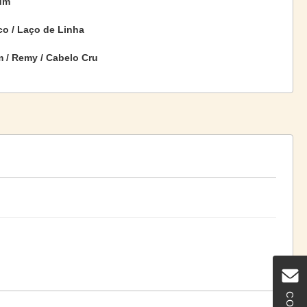
um
co / Laço de Linha
m / Remy / Cabelo Cru