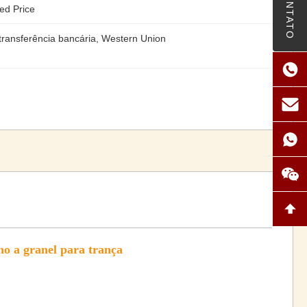
CONTATO
ed Price
transferência bancária, Western Union
o a granel para trança