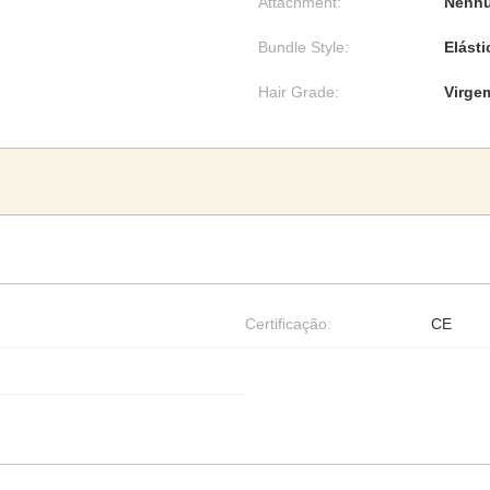
Attachment:
Nenh
Bundle Style:
Elásti
Hair Grade:
Virge
Certificação:
CE