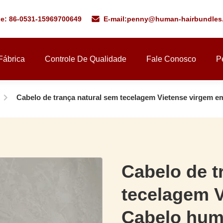
ne: 86-0531-15969700649
E-mail:
penny@human-hairbundles
Fábrica
Controle De Qualidade
Fale Conosco
P
Cabelo de trança natural sem tecelagem Vietense virgem e
Cabelo de t
tecelagem V
Cabelo huma