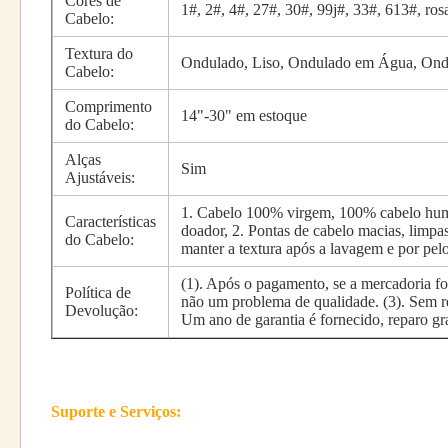
Cores de
1#, 2#, 4#, 27#, 30#, 99j#, 33#, 613#, ro
Cabelo:
Textura do
Ondulado, Liso, Ondulado em Água, Ondu
Cabelo:
Comprimento
14"-30" em estoque
do Cabelo:
Alças
Sim
Ajustáveis:
1. Cabelo 100% virgem, 100% cabelo human
Características
doador, 2. Pontas de cabelo macias, limpa
do Cabelo:
manter a textura após a lavagem e por pe
(1). Após o pagamento, se a mercadoria f
Política de
não um problema de qualidade. (3). Sem re
Devolução:
Um ano de garantia é fornecido, reparo gr
Suporte e Serviços: