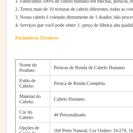
1. Fabricamos 100% de cabelo humano em mechas, perucas, fech
2. Temos mais de 10 texturas de cabelo diferentes, todas as cor
3. Nosso cabelo é coletado diretamente de 1 doador, não proces
4. Serviços que você pode obter: 1. preço de fábrica alta quali
Parâmetros Técnicos:
Nome do
Perucas de Renda de Cabelo Humano
Produto:
Estilo de
Peruca de Renda Completa
Cabelo:
Material do
Cabelo Humano
Cabelo:
Cor do
4# Personalizado
Cabelo:
Opções de
1b# Preto Natural, Cor Ombre: 1b/27#, 1b