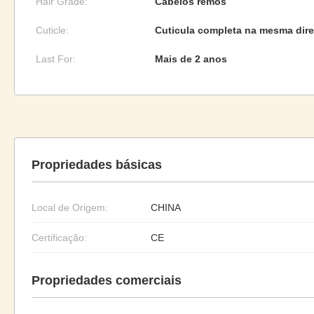
Hair Grade:
Cabelos remos
Cuticle:
Cuticula completa na mesma dir
Last For:
Mais de 2 anos
Propriedades básicas
Local de Origem:
CHINA
Certificação:
CE
Propriedades comerciais