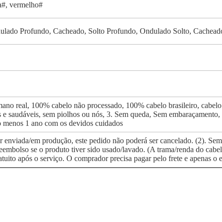
sa#, vermelho#
lado Profundo, Cacheado, Solto Profundo, Ondulado Solto, Cacheado 
o real, 100% cabelo não processado, 100% cabelo brasileiro, cabelo 
s e saudáveis, sem piolhos ou nós, 3. Sem queda, Sem embaraçamento, tr
lo menos 1 ano com os devidos cuidados
or enviada/em produção, este pedido não poderá ser cancelado. (2). Se
embolso se o produto tiver sido usado/lavado. (A trama/renda do cabelo 
atuito após o serviço. O comprador precisa pagar pelo frete e apenas o 