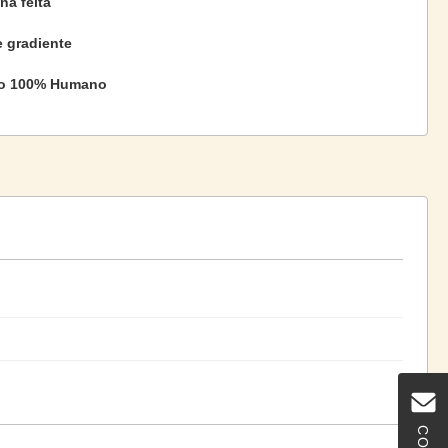
na feita
e gradiente
o 100% Humano