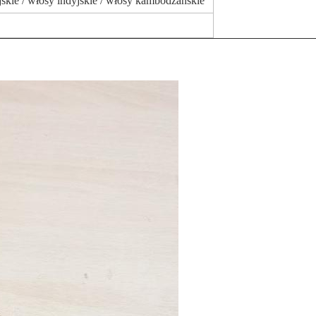
jskie / włosy indyjskie / włosy kambodżańskie