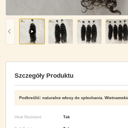
Szczegóły Produktu
Podkreślić:
naturalne włosy do splechania
,
Wietnamskie
Heat Resistant:
Tak