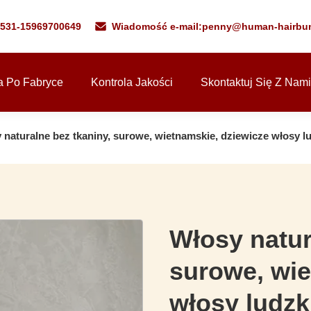
0531-15969700649
Wiadomość e-mail:
penny@human-hairbu
a Po Fabryce
Kontrola Jakości
Skontaktuj Się Z Nami
 naturalne bez tkaniny, surowe, wietnamskie, dziewicze włosy l
Włosy natur
surowe, wie
włosy ludzk