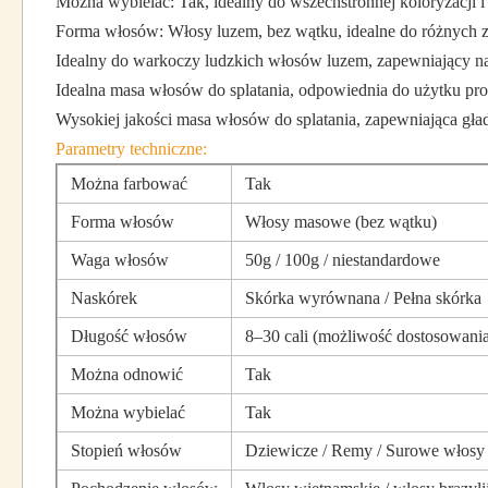
Można wybielać: Tak, idealny do wszechstronnej koloryzacji i s
Forma włosów: Włosy luzem, bez wątku, idealne do różnych
Idealny do warkoczy ludzkich włosów luzem, zapewniający natu
Idealna masa włosów do splatania, odpowiednia do użytku pro
Wysokiej jakości masa włosów do splatania, zapewniająca gład
Parametry techniczne:
Można farbować
Tak
Forma włosów
Włosy masowe (bez wątku)
Waga włosów
50g / 100g / niestandardowe
Naskórek
Skórka wyrównana / Pełna skórka
Długość włosów
8–30 cali (możliwość dostosowani
Można odnowić
Tak
Można wybielać
Tak
Stopień włosów
Dziewicze / Remy / Surowe włosy