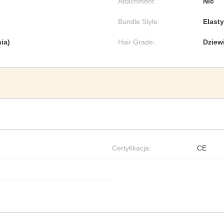
Attachment:
Nic
Bundle Style:
Elast
ia)
Hair Grade:
Dziew
Certyfikacja:
CE