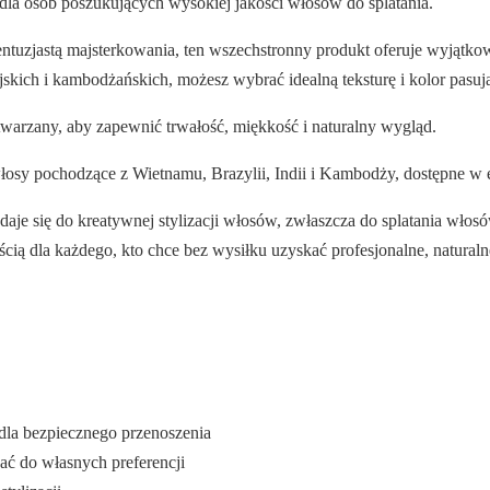
la osób poszukujących wysokiej jakości włosów do splatania.
zy entuzjastą majsterkowania, ten wszechstronny produkt oferuje wyjąt
kich i kambodżańskich, możesz wybrać idealną teksturę i kolor pasują
etwarzany, aby zapewnić trwałość, miękkość i naturalny wygląd.
osy pochodzące z Wietnamu, Brazylii, Indii i Kambodży, dostępne w e
e nadaje się do kreatywnej stylizacji włosów, zwłaszcza do splatania 
cią dla każdego, kto chce bez wysiłku uzyskać profesjonalne, naturalne
 dla bezpiecznego przenoszenia
ać do własnych preferencji