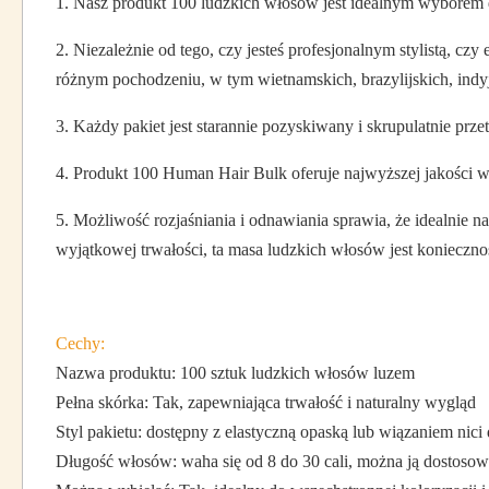
1. Nasz produkt 100 ludzkich włosów jest idealnym wyborem d
2. Niezależnie od tego, czy jesteś profesjonalnym stylistą, c
różnym pochodzeniu, w tym wietnamskich, brazylijskich, indyjs
3. Każdy pakiet jest starannie pozyskiwany i skrupulatnie prz
4. Produkt 100 Human Hair Bulk oferuje najwyższej jakości wł
5. Możliwość rozjaśniania i odnawiania sprawia, że ​​idealni
wyjątkowej trwałości, ta masa ludzkich włosów jest koniecznoś
Cechy:
Nazwa produktu: 100 sztuk ludzkich włosów luzem
Pełna skórka: Tak, zapewniająca trwałość i naturalny wygląd
Styl pakietu: dostępny z elastyczną opaską lub wiązaniem nici
Długość włosów: waha się od 8 do 30 cali, można ją dostosow