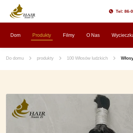
Tel: 86-
Dom
Produkty
Filmy
O Nas
Wycieczk
Do domu
produkty
100 Włosów ludzkich
Włosy