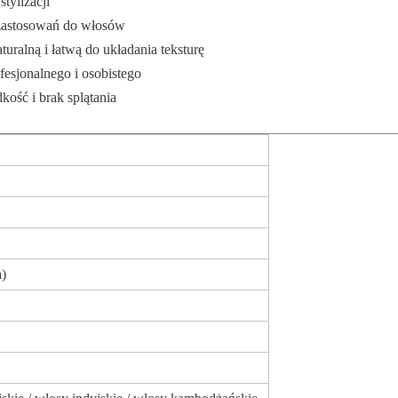
tylizacji
 zastosowań do włosów
ralną i łatwą do układania teksturę
fesjonalnego i osobistego
kość i brak splątania
a)