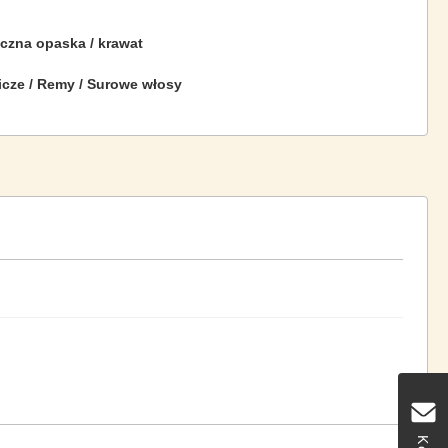
yczna opaska / krawat
icze / Remy / Surowe włosy