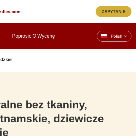
ndles.com
ZAPYTANIE
Poprosić O Wycenę
Polish
udzkie
alne bez tkaniny,
tnamskie, dziewicze
ie