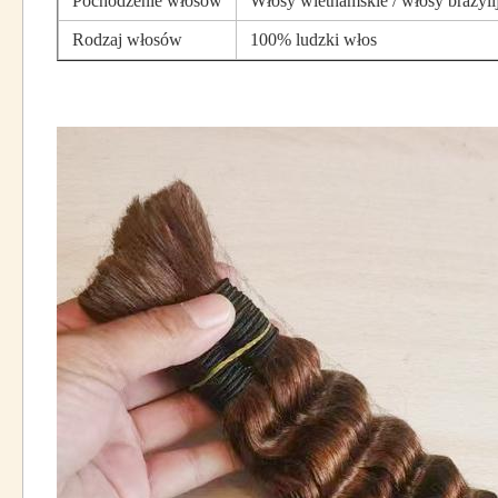
Pochodzenie włosów
Włosy wietnamskie / włosy brazyli
Rodzaj włosów
100% ludzki włos