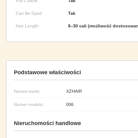
Full Cuticle:
Tak
Can Be Dyed:
Tak
Hair Length:
8–30 cali (możliwość dostosowan
Podstawowe właściwości
Nazwa marki:
XZHAIR
Numer modelu:
006
Nieruchomości handlowe