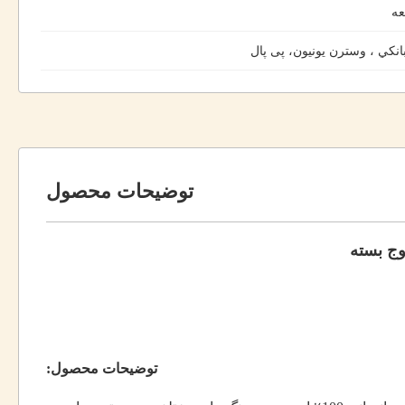
ه
بانکي ، وسترن یونیون، پی پال
توضیحات محصول
توضیحات محصول: