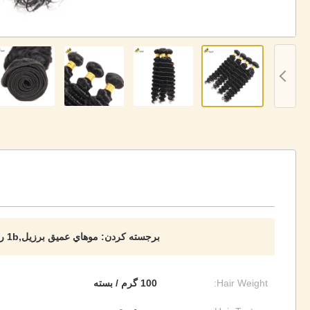
برجسته کردن:
موهاي عميق برزيل,1b رنگ برزیلی موهای انسانی,کارخانه موهای انسانی برزیلی
Hair Weight:
100 گرم / بسته