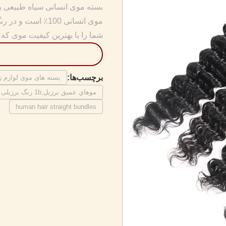
بسته موی انسانی سیاه طبیعی با
موی انسانی 100٪
شما را با بهترین کیفیت موی که می
برچسب‌ها:
بسته های موی لوازم ز
موهاي عميق برزيل,1b رنگ برزیلی موهای انسانی,کارخانه موهای انسانی برزیلی
human hair straight bundles