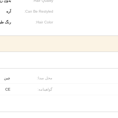
Hair Quality:
بدون ری
Can Be Restyled:
آره
Hair Color:
رنگ طبیعی،613 رنگ قه
محل مبدا:
چین
گواهینامه:
CE