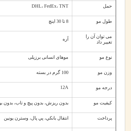
حمل
DHL، FedEx، TNT
طول مو
8 تا 30 اينچ
می توان آن را
آره
تغییر داد
نوع مو
موهای انسانی برزیلی
وزن مو
100 گرم در بسته
12A
درجه مو
کیفیت مو
بدون ریزش، بدون پیچ و تاب، بدون ب
پرداخت
انتقال بانکي، پي پال، وسترن يونين