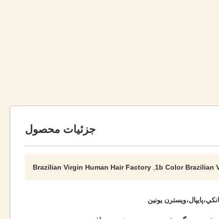
جزئیات محصول
Brazilian Virgin Human Hair Factory
,
1b Color Brazilian 
انکي،پايپال،ويسترن يونين