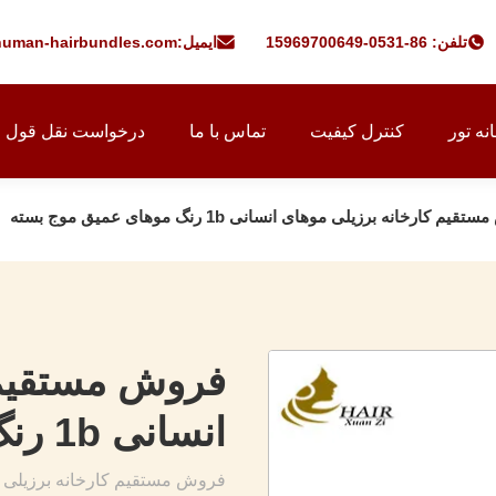
تلفن: 86-0531-15969700649
ایمیل:
uman-hairbundles.com
نه تور
کنترل کیفیت
تماس با ما
درخواست نقل قول
یم کارخانه برزیلی موهای انسانی 1b رنگ موهای عمیق موج بسته
فروش مستقیم 
انسانی 1b رنگ موهای عمیق موج بسته