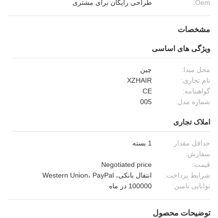
Oem:
طراحی رایگان برای مشتری
مشخصات
ویژگی های اساسی
محل مبدا:
چین
نام تجاری:
XZHAIR
گواهینامه:
CE
شماره مدل:
005
املاک تجاری
حداقل مقدار
1 بسته
سفارش:
قیمت:
Negotiated price
شرایط پرداخت:
انتقال بانکی، Western Union، PayPal
توانایی تامین:
100000 در ماه
توضیحات محصول