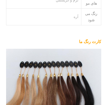
نرم و ابريشمي
های مو
رنگ می
آره
شود
کارت رنگ ما