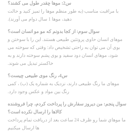
س2: موها چقدر طول می کشند؟
با مراقبت مناسب (به طور منظم موها را تمیز کنید و حالت
دهید، موها 1 سال دوام می آورند).
سوال سوم: از کجا بدونم که مو مو انسان است؟
موهای انسان حاوی پروتئین طبیعی هستند. این را با سوختن و
بوی آن می توان به راحتی تشخیص داد: وقتی که سوخته می
شود، موهای انسان دود سفید و بوی پشم سوخته دارند و به
خاکستر تبدیل می شوند.
س4، رنگ موی طبیعی چیست؟
موهای ما رنگ طبیعی دارند، نزدیک به شماره یک (ب) ، کمی
رنگ بین مواد و عکس وجود دارد.
سوال پنجم: من دیروز سفارش را پرداخت کردم، چرا فروشنده
کالاها را ارسال نکرده است؟
ما موهاي شما رو ظرف 24 ساعت بعد از دریافت تمام پرداخت
ها ارسال ميکنيم