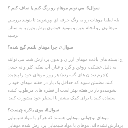
سوال6. مي تونم موهام رو رنگ کنم يا صاف کنم ؟
بله لطفا موهات رو به رنگ حرفه اي بپوشونيد تا بتونيد بررسي
موهاتون رو انجام بدين و بتونيد خودتون برش بدين يا به سالن
برسيد
سوال7، چرا موهاي بلندم گيج شده؟
ج: بسته های بافت موهای ارزان و بدون پردازش شما می توانند
به دلیل خشکی، روغن و گرد و غبار، آب نمک، کلر و نه چیدن
((چرم دندان های گسترده) هر روز موهای خود را پیچیده
کنند.مطمئن شوید که حداقل یک بار در هفته موهای خود را
بشوییددو بار در هفته بهتر است از قطره های مرطوب کننده
استفاده کنید یا برای کمک بیشتر با استیلر خود مشورت کنید.
سوال8، موی باکره چیست؟
موهای نوجوانی موهایی هستند که هرگز با مواد شیمیایی
پردازش نشده اند. موهای با مواد شیمیایی پردازش شده موهایی