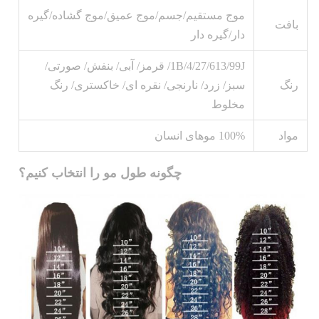
موج مستقیم/جسم/موج عمیق/موج گشاده/گیره
بافت
دار/گیره دار
1B/4/27/613/99J/ قرمز/ آبی/ بنفش/ صورتی/
رنگ
سبز/ زرد/ نارنجی/ نقره ای/ خاکستری/ رنگ
مخلوط
مواد
100% موهای انسان
چگونه طول مو را انتخاب کنیم؟