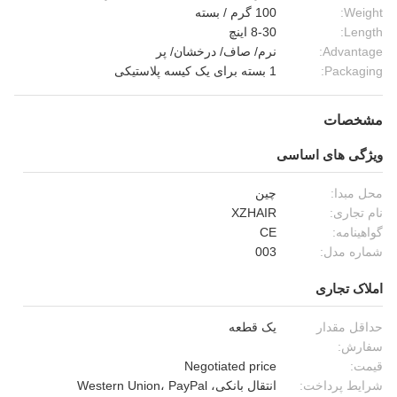
Weight:
100 گرم / بسته
Length:
8-30 اینچ
Advantage:
نرم/ صاف/ درخشان/ پر
Packaging:
1 بسته برای یک کیسه پلاستیکی
مشخصات
ویژگی های اساسی
محل مبدا:
چین
نام تجاری:
XZHAIR
گواهینامه:
CE
شماره مدل:
003
املاک تجاری
حداقل مقدار
یک قطعه
سفارش:
قیمت:
Negotiated price
شرایط پرداخت:
انتقال بانکی، Western Union، PayPal