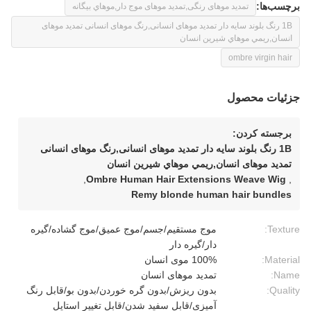
برچسب‌ها:
تمدید موهای رنگی,تمدید موهای موج دار,موهاي بيگانه
1B رنگ بلوند سایه دار تمدید موهای انسانی,رنگ موهای انسانی تمدید موهای
انسان,ريمي موهاي شيرين انسان
ombre virgin hair
جزئیات محصول
برجسته کردن:
1B رنگ بلوند سایه دار تمدید موهای انسانی,رنگ موهای انسانی
تمدید موهای انسان,ريمي موهاي شيرين انسان
,
Ombre Human Hair Extensions Weave Wig
,
Remy blonde human hair bundles
Texture:
موج مستقیم/جسم/موج عمیق/موج گشاده/گیره
دار/گیره دار
Material:
100% موی انسان
Name:
تمدید موهای انسان
Quality:
بدون ریزش/بدون گره خوردن/بدون بو/قابل رنگ
آمیزی/قابل سفید شدن/قابل تغییر استایل