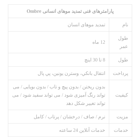
پارامترهای فنی تمدید موهای انسانی Ombre
نام
تمدید موهای انسان
طول
12 ماه
عمر
طول
8 تا 30 اينچ
پرداخت
انتقال بانکي، وسترن يونين، پي پال
بدون ریختن / بدون پیچ و تاب / بدون بویایی / می
کیفیت
تواند رنگ آمیزی شود / می تواند سفید شود / می
تواند تغییر شکل دهد
مزیت
نرم / صاف / درخشان / پرتاب / کامل
خدمات
خدمات آنلاین 24 ساعته