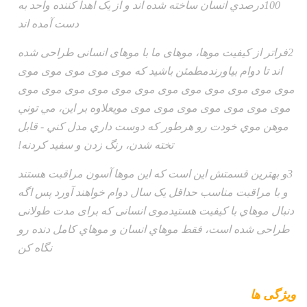
100درصدي انسان ساخته شده اند و از يک اهدا کننده واحد به
دست آمده اند
2فراتر از کیفیت موها، موهای ما با موهای انسانی طراحی شده
اند تا دوام بیاورندمطمئن باشید که موی موی موی موی موی
موی موی موی موی موی موی موی موی موی موی موی موی
موی موی موی موی موی موی موی مویعلاوه بر اين، مي توني
موهن موي خودت رو هرطور که دوست داري مدل کني - قابل
تخته شدن، رنگ زدن و سفيد کردنه!
3و بهترين قسمتش اين است که اين موها آسون مراقبت هستند
و با مراقبت مناسب حداقل يک سال دوام خواهند آورد پس اگه
دنبال موهاي با کيفيت هستيدموی انسانی که برای مدت طولانی
طراحی شده است، فقط موهاي انسان و موهاي کامل دنده رو
نگاه کن
ویژگی ها