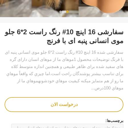
سفارشی 16 اینچ 10# رنگ راست 2*6 جلو
موی انسانی پنبه ای با فرنج
سفارشی شده 16 اینچ 10# رنگ راست 2*6 جلو موی انسانی پنبه ای
با فرنگ توضیحات محصول 1موهای ما از موهای انسان دارای گره
های سفید شده برای ظاهر طبیعی و همچنین اندازه متوسط کلاه
برای تناسب بیشتر پوشندگان راحت است.اما چيزي که واقعاً موهاي
ما رو از هم متمایز ميکنه کیفیت موهاي خودشونهموهاي ما از
موهاي 100درص...
درخواست الان
برچسب‌ها:
موشک جلویی پنبه ای پرووی,موهای پیشانی موی انسان,موهای انسانی برزیلی