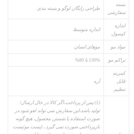
بسته
طراحی رایگان لوگو و بسته بندی
سفارشی
اندازه
اندازه متوسط
کپسول
مواد مو
موهای انسان
تراکم مو
130% تا 80%
کمربند
قابل
آره
تنظیم
(1) پس از پرداخت،اگر کالا در حال ارسال/
تولید باشد،این سفارش نمی تواند لغو شود.در
صورت استفاده یا شستن محصول، هیچ گونه
بازپرداختی صورت نمی گیرد.. (پست مو/پست