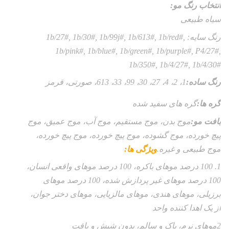
انتخاب رنگ مو:
سیاه طبیعی
رنگ سایه: 1b/27#, 1b/30#, 1b/99j#, 1b/613#, 1b/red#,
1b/pink#, 1b/blue#, 1b/green#, 1b/purple#, P4/27#,
1b/350#, 1b/4/27#, 1b/4/30#
رنگ ساده:
1، 2، 4، 27، 30، 99، 33، 613، صورتی، قرمز
گره ها:
گره های سفید شده
بافت مو:
موج بدن، موج مستقیم، موج آب، موج عمیق، موج
پیچ خورده، موج گشوده، موج پیچ خورده، موج پیچ خورده،
موج طبیعی و غیره.
ویژگی ها:
1. 100 درصد موهای باکره، 100 درصد موهای واقعی انسان،
100 درصد موهای غیر پردازش شده، 100 درصد موهای
برزیلی، موهای هندی، موهای مالزیایی، موهای دختر جوان،
از یک اهدا کننده واحد
2موهاي نرم، پاک و سالم، بدون شپش و بافت