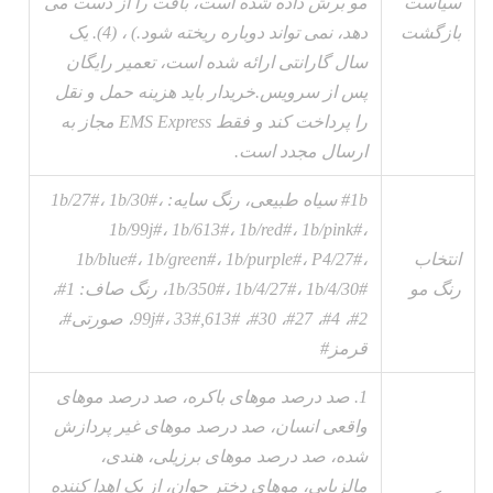
سیاست
مو برش داده شده است، بافت را از دست می
بازگشت
دهد، نمی تواند دوباره ریخته شود.) ، (4). یک
سال گارانتی ارائه شده است، تعمیر رایگان
پس از سرویس.خریدار باید هزینه حمل و نقل
را پرداخت کند و فقط EMS Express مجاز به
ارسال مجدد است.
1b# سیاه طبیعی، رنگ سایه: 1b/27#، 1b/30#،
1b/99j#، 1b/613#، 1b/red#، 1b/pink#،
انتخاب
1b/blue#، 1b/green#، 1b/purple#، P4/27#،
رنگ مو
1b/350#، 1b/4/27#، 1b/4/30#، رنگ صاف: 1#،
2#، 4#، 27#، 30#، 99j#، 33#,613#، صورتی#،
قرمز#
1. صد درصد موهای باکره، صد درصد موهای
واقعی انسان، صد درصد موهای غیر پردازش
شده، صد درصد موهای برزیلی، هندی،
مالزیایی، موهای دختر جوان، از یک اهدا کننده