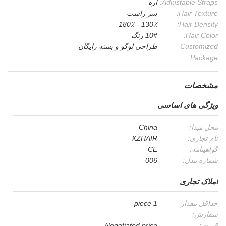
Adjustable Straps:
آره
Hair Texture:
سر راست
130٪ - 180٪
Hair Density:
Hair Color:
10# رنگ
Customized
طراحی لوگو و بسته رایگان
Package:
مشخصات
ویژگی های اساسی
محل مبدا:
China
نام تجاری:
XZHAIR
گواهینامه:
CE
شماره مدل:
006
املاک تجاری
حداقل مقدار
1 piece
سفارش:
قیمت:
Negotiated price