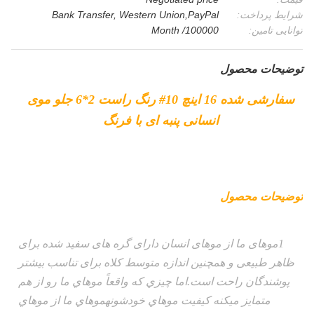
شرایط پرداخت:
Bank Transfer, Western Union,PayPal
توانایی تامین:
100000/ Month
توضیحات محصول
سفارشی شده 16 اینچ 10# رنگ راست 2*6 جلو موی
انسانی پنبه ای با فرنگ
توضیحات محصول
1موهای ما از موهای انسان دارای گره های سفید شده برای
ظاهر طبیعی و همچنین اندازه متوسط کلاه برای تناسب بیشتر
پوشندگان راحت است.اما چيزي که واقعاً موهاي ما رو از هم
متمایز ميکنه کیفیت موهاي خودشونهموهاي ما از موهاي