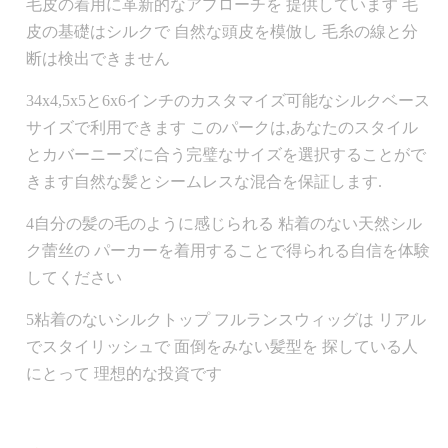
毛皮の着用に革新的なアプローチを 提供しています 毛
皮の基礎はシルクで 自然な頭皮を模倣し 毛糸の線と分
断は検出できません
34x4,5x5と6x6インチのカスタマイズ可能なシルクベース
サイズで利用できます このパークは,あなたのスタイル
とカバーニーズに合う完璧なサイズを選択することがで
きます自然な髪とシームレスな混合を保証します.
4自分の髪の毛のように感じられる 粘着のない天然シル
ク蕾丝の パーカーを着用することで得られる自信を体験
してください
5粘着のないシルクトップ フルランスウィッグは リアル
でスタイリッシュで 面倒をみない髪型を 探している人
にとって 理想的な投資です