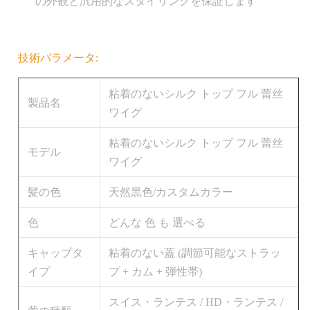
の外観と汎用的なスタイリングを保証します
技術パラメータ:
粘着のないシルク トップ フル 蕾丝
製品名
ワイグ
粘着のないシルク トップ フル 蕾丝
モデル
ワイグ
髪の色
天然黒色/カスタムカラー
色
どんな 色 も 選べる
キャップタ
粘着のない蓋 (調節可能なストラッ
イプ
プ + カム + 弾性帯)
スイス・ランテス / HD・ランテス /