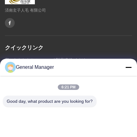
済南玄子人毛 有限公司
クイックリンク
家へ
わたしたち に つい て
製品
連絡 ください
プライバシーポリシー
地図
General Manager
6:21 PM
連絡 ください
Good day, what product are you looking for?
住所: シンフー道路 リチェン地区 山東省ジナン市
メール:
penny@human-hairbundles.com
電話番号: 0086-531-15969700649