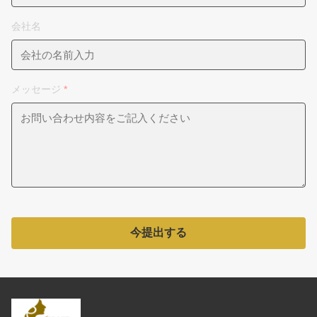
会社名
メッセージ
*
今提出する