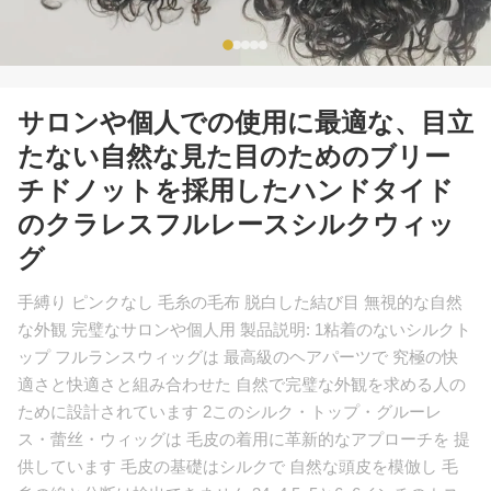
サロンや個人での使用に最適な、目立
たない自然な見た目のためのブリー
チドノットを採用したハンドタイド
のクラレスフルレースシルクウィッ
グ
手縛り ピンクなし 毛糸の毛布 脱白した結び目 無視的な自然
な外観 完璧なサロンや個人用 製品説明: 1粘着のないシルクト
ップ フルランスウィッグは 最高級のヘアパーツで 究極の快
適さと快適さと組み合わせた 自然で完璧な外観を求める人の
ために設計されています 2このシルク・トップ・グルーレ
ス・蕾丝・ウィッグは 毛皮の着用に革新的なアプローチを 提
供しています 毛皮の基礎はシルクで 自然な頭皮を模倣し 毛