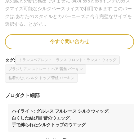
糸の線と分断は検出できません 34x4,5x5と6x6インチのカス
タマイズ可能なシルクベースサイズで利用できます このパー
クは,あなたのスタイルとカバーニーズに合う完璧なサイズを
選択することがで...
今すぐ問い合わせ
タグ:
トランスペアレント・ランス フロント・ランス・ウィッグ
ブラジリアン ストレート ヘア 蕾丝 パーキン
粘着のないシルク トップ 蕾丝 パーキン
プロダクト細部
ハイライト:
グルレス フルレース シルクウィッグ
,
白くした結び目 蕾のウエッグ
,
手で縛られたシルクトップのウエッグ