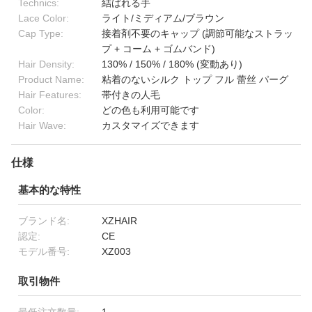
Technics:
結ばれる手
Lace Color:
ライト/ミディアム/ブラウン
Cap Type:
接着剤不要のキャップ (調節可能なストラッ
プ + コーム + ゴムバンド)
Hair Density:
130% / 150% / 180% (変動あり)
Product Name:
粘着のないシルク トップ フル 蕾丝 パーグ
Hair Features:
帯付きの人毛
Color:
どの色も利用可能です
Hair Wave:
カスタマイズできます
仕様
基本的な特性
ブランド名:
XZHAIR
認定:
CE
モデル番号:
XZ003
取引物件