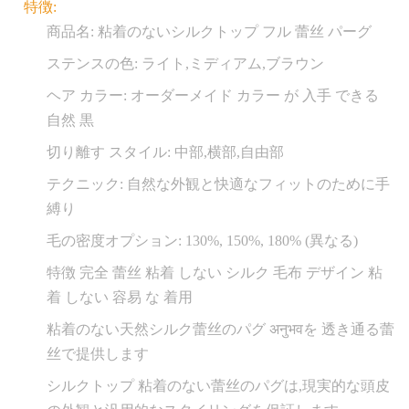
特徴:
商品名: 粘着のないシルクトップ フル 蕾丝 パーグ
ステンスの色: ライト,ミディアム,ブラウン
ヘア カラー: オーダーメイド カラー が 入手 できる
自然 黒
切り離す スタイル: 中部,横部,自由部
テクニック: 自然な外観と快適なフィットのために手
縛り
毛の密度オプション: 130%, 150%, 180% (異なる)
特徴 完全 蕾丝 粘着 しない シルク 毛布 デザイン 粘
着 しない 容易 な 着用
粘着のない天然シルク蕾丝のパグ अनुभवを 透き通る蕾
丝で提供します
シルクトップ 粘着のない蕾丝のパグは,現実的な頭皮