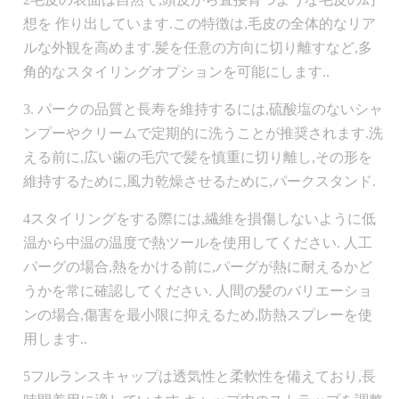
想を 作り出しています.この特徴は,毛皮の全体的なリア
ルな外観を高めます.髪を任意の方向に切り離すなど,多
角的なスタイリングオプションを可能にします..
3. パークの品質と長寿を維持するには,硫酸塩のないシャ
ンプーやクリームで定期的に洗うことが推奨されます.洗
える前に,広い歯の毛穴で髪を慎重に切り離し,その形を
維持するために,風力乾燥させるために,パークスタンド.
4スタイリングをする際には,繊維を損傷しないように低
温から中温の温度で熱ツールを使用してください. 人工
パーグの場合,熱をかける前に,パーグが熱に耐えるかど
うかを常に確認してください. 人間の髪のバリエーショ
ンの場合,傷害を最小限に抑えるため,防熱スプレーを使
用します..
5フルランスキャップは透気性と柔軟性を備えており,長