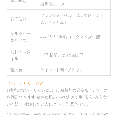
蕾の種類
透明ランテス
ブラジル人 / ペルー人 / マレーシア
髪の起源
人 / ベトナム人
シルクベー
4x4 / 5x5 / 6x6 (カスタマイズ可能)
スサイズ
別れのスタ
中部,横部,または自由部
イル
蕾の色
ライト / 中間 / ブラウン
サポートとサービス
1粘着のないデザインにより, 粘着剤の必要なく, パーク
を固定できます.敏感な肌の人や 迅速で手間がかからな
い方法で 塗装したい人にとって 理想的です.
2毛皮の表面は自然で,頭皮から直接育つような毛皮の幻