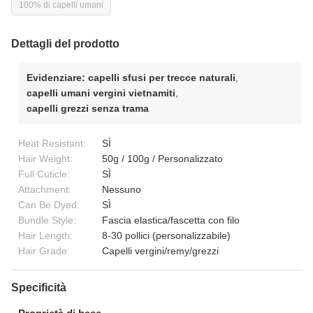
100% di capelli umani
Dettagli del prodotto
Evidenziare:
capelli sfusi per trecce naturali
,
capelli umani vergini vietnamiti
,
capelli grezzi senza trama
Heat Resistant:
SÌ
Hair Weight:
50g / 100g / Personalizzato
Full Cuticle:
SÌ
Attachment:
Nessuno
Can Be Dyed:
SÌ
Bundle Style:
Fascia elastica/fascetta con filo
Hair Length:
8-30 pollici (personalizzabile)
Hair Grade:
Capelli vergini/remy/grezzi
Specificità