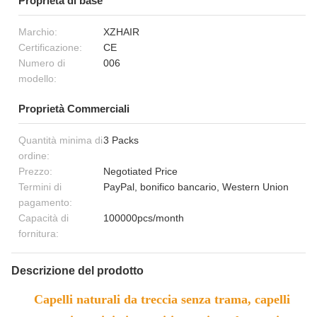
Proprietà di base
Marchio:
XZHAIR
Certificazione:
CE
Numero di
006
modello:
Proprietà Commerciali
Quantità minima di
3 Packs
ordine:
Prezzo:
Negotiated Price
Termini di
PayPal, bonifico bancario, Western Union
pagamento:
Capacità di
100000pcs/month
fornitura:
Descrizione del prodotto
Capelli naturali da treccia senza trama, capelli