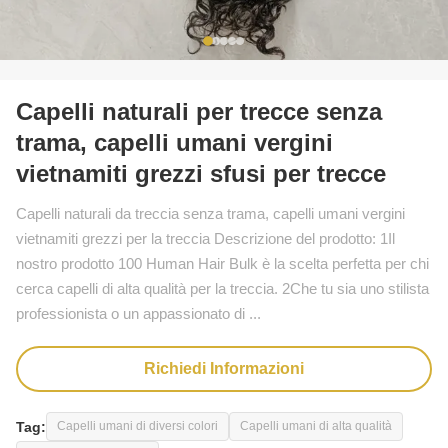
Capelli naturali per trecce senza
trama, capelli umani vergini
vietnamiti grezzi sfusi per trecce
Capelli naturali da treccia senza trama, capelli umani vergini
vietnamiti grezzi per la treccia Descrizione del prodotto: 1Il
nostro prodotto 100 Human Hair Bulk è la scelta perfetta per chi
cerca capelli di alta qualità per la treccia. 2Che tu sia uno stilista
professionista o un appassionato di ...
Richiedi Informazioni
Tag:
Capelli umani di diversi colori
Capelli umani di alta qualità