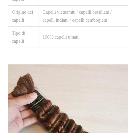
Origine dei
Capelli vietnamiti / capelli brasiliani /
capelli
capelli indiani / capelli cambogiani
Tipo di
100% capelli umani
capelli