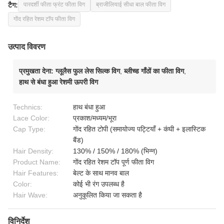
टैग:
पारदर्शी फीता फ्रंट फीता विग
ब्राजीलियाई सीधा बाल फीता विग
गोंद रहित रेशम टॉप फीता विग
उत्पाद विवरण
प्रमुखता देना:
ग्लूलैस फुल लेस सिल्क विग
,
ब्लीच्ड गाँठों का फीता विग
,
हाथ से बंधा हुआ रेशमी ऊपरी विग
Technics:
हाथ बंधा हुआ
Lace Color:
प्रकाश/मध्यम/भूरा
Cap Type:
गोंद रहित टोपी (समायोज्य पट्टियाँ + कंघी + इलास्टिक
बैंड)
Hair Density:
130% / 150% / 180% (भिन्न)
Product Name:
गोंद रहित रेशम टॉप पूर्ण फीता विग
Hair Features:
बेल्ट के साथ मानव बाल
Color:
कोई भी रंग उपलब्ध है
Hair Wave:
अनुकूलित किया जा सकता है
विनिर्देश