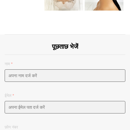
पूछताछ भेजें
नाम
*
ईमेल
*
फ़ोन नंबर