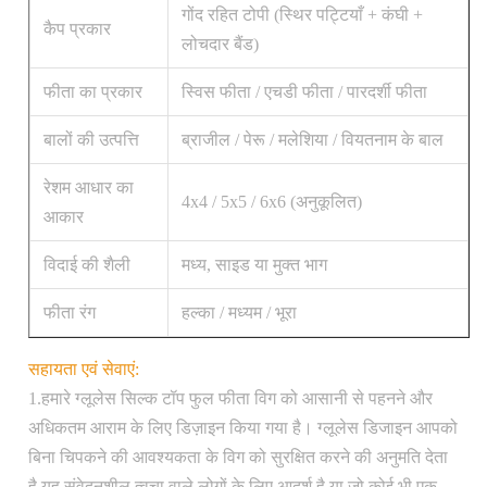
गोंद रहित टोपी (स्थिर पट्टियाँ + कंघी +
कैप प्रकार
लोचदार बैंड)
फीता का प्रकार
स्विस फीता / एचडी फीता / पारदर्शी फीता
बालों की उत्पत्ति
ब्राजील / पेरू / मलेशिया / वियतनाम के बाल
रेशम आधार का
4x4 / 5x5 / 6x6 (अनुकूलित)
आकार
विदाई की शैली
मध्य, साइड या मुक्त भाग
फीता रंग
हल्का / मध्यम / भूरा
सहायता एवं सेवाएं:
1.हमारे ग्लूलेस सिल्क टॉप फुल फीता विग को आसानी से पहनने और
अधिकतम आराम के लिए डिज़ाइन किया गया है। ग्लूलेस डिजाइन आपको
बिना चिपकने की आवश्यकता के विग को सुरक्षित करने की अनुमति देता
है,यह संवेदनशील त्वचा वाले लोगों के लिए आदर्श है या जो कोई भी एक