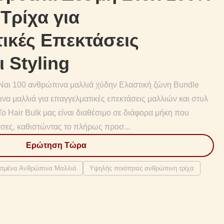
Τρίχα για
ικές Επεκτάσεις
 Styling
Ναι 100 ανθρώπινα μαλλιά χύδην Ελαστική ζώνη Bundle
ινα μαλλιά για επαγγελματικές επεκτάσεις μαλλιών και στυλ
ο Hair Bulk μας είναι διαθέσιμο σε διάφορα μήκη που
τσες, καθιστώντας το πλήρως προσ...
Ερώτηση Τώρα
ισμένα Ανθρώπινα Μαλλιά
Υψηλής ποιότητας ανθρώπινη τρίχα