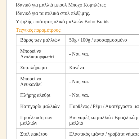
Ιδανικό για μαλλιά μπουλ Μποχό Κομπλέτες
Ιδανικό για τα ιταλικά στυλ πλέξιμης.
Υψηλής ποιότητας υλικό μαλλιών Boho Braids
Τεχνικές παραμέτρους:
Βάρος των μαλλιών
50g / 100g / προσαρμοσμένο
Μπορεί να
- Ναι, ναι.
Αναδιαμορφωθεί
Συμπλήρωμα
Κανένα
Μπορεί να
- Ναι, ναι.
Λευκανθεί
Πλήρης αλεύρι
- Ναι, ναι.
Κατηγορία μαλλιών
Παρθένος / Ρέμι / Ακατέργαστα μα
Προέλευση των
Βιετναμέζικα μαλλιά / Βραζιλικά μ
μαλλιών
μαλλιά
Στυλ πακέτου
Ελαστικός ιμάντα / γραβάτα νήματ