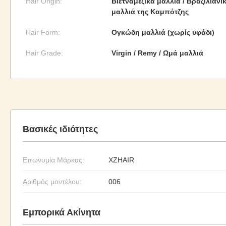
Hair Origin:
Βιετναμέζικα μαλλιά / Βραζιλιάνικ
μαλλιά της Καμπότζης
Hair Form:
Ογκώδη μαλλιά (χωρίς υφάδι)
Hair Grade:
Virgin / Remy / Ωμά μαλλιά
Βασικές ιδιότητες
Επωνυμία Μάρκας:
XZHAIR
Αριθμός μοντέλου:
006
Εμπορικά Ακίνητα