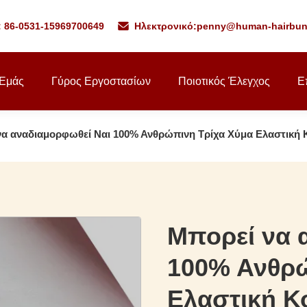
: 86-0531-15969700649
Ηλεκτρονικό:
penny@human-hairbun
 Εμάς
Γύρος Εργοστασίων
Ποιοτικός Έλεγχος
Ε
α αναδιαμορφωθεί Ναι 100% Ανθρώπινη Τρίχα Χύμα Ελαστική Κ
Μπορεί να 
100% Ανθρώ
Ελαστική Κ