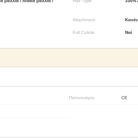
α μαλλιά / Ινδικά μαλλιά /
Hair Type:
100% 
Attachment:
Κανέν
Full Cuticle:
Ναί
Πιστοποίηση:
CE