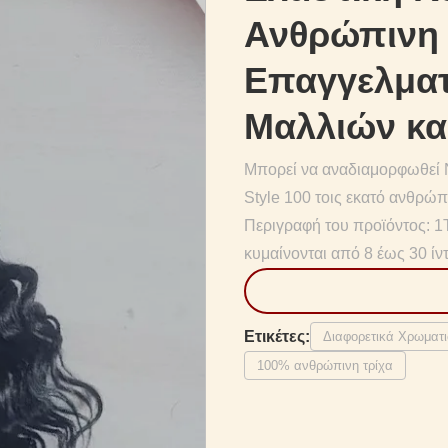
Ανθρώπινη 
Επαγγελματ
Μαλλιών και
Μπορεί να αναδιαμορφωθεί 
Style 100 τοις εκατό ανθρώπ
Περιγραφή του προϊόντος: 1Τ
κυμαίνονται από 8 έως 30 ίν
Ετικέτες:
Διαφορετικά Χρωματ
100% ανθρώπινη τρίχα