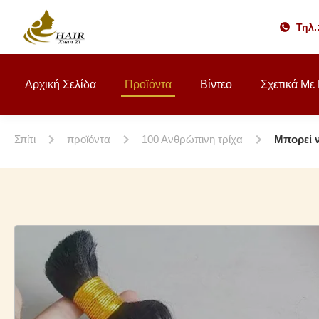
Τηλ.
Αρχική Σελίδα
Προϊόντα
Βίντεο
Σχετικά Με
Σπίτι
προϊόντα
100 Ανθρώπινη τρίχα
Μπορεί ν