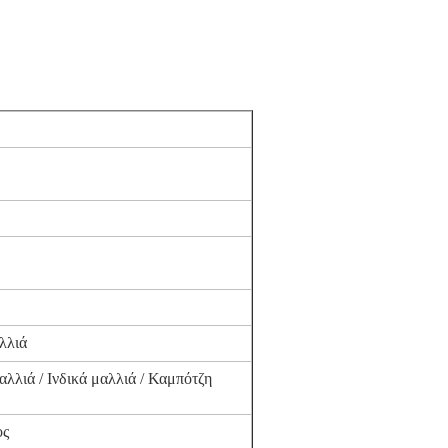
λλιά
αλλιά / Ινδικά μαλλιά / Καμπότζη
ος