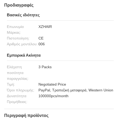
Προδιαγραφές
Βασικές ιδιότητες
Επωνυμία
XZHAIR
Μάρκας:
Πιστοποίηση:
CE
Αριθμός μοντέλου:
006
Εμπορικά Ακίνητα
Ελάχιστη
3 Packs
ποσότητα
παραγγελίας:
Τιμή:
Negotiated Price
Όροι πληρωμής:
PayPal, Τραπεζική μεταφορά, Western Union
Δυνατότητα
100000pcs/month
Προμήθειας:
Περιγραφή προϊόντος