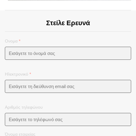
Στείλε Ερευνά
Ονομα
*
Ηλεκτρονικό
*
Αριθμός τηλεφώνου
Όνομα εταιρείας