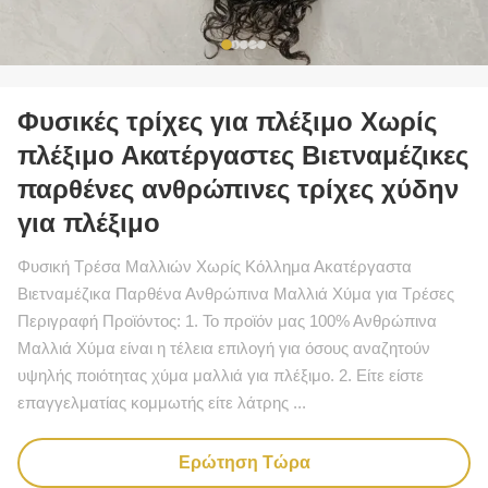
Φυσικές τρίχες για πλέξιμο Χωρίς
πλέξιμο Ακατέργαστες Βιετναμέζικες
παρθένες ανθρώπινες τρίχες χύδην
για πλέξιμο
Φυσική Τρέσα Μαλλιών Χωρίς Κόλλημα Ακατέργαστα
Βιετναμέζικα Παρθένα Ανθρώπινα Μαλλιά Χύμα για Τρέσες
Περιγραφή Προϊόντος: 1. Το προϊόν μας 100% Ανθρώπινα
Μαλλιά Χύμα είναι η τέλεια επιλογή για όσους αναζητούν
υψηλής ποιότητας χύμα μαλλιά για πλέξιμο. 2. Είτε είστε
επαγγελματίας κομμωτής είτε λάτρης ...
Ερώτηση Τώρα