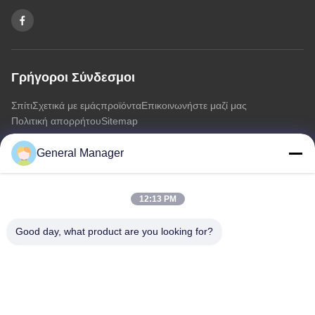
Γρήγοροι Σύνδεσμοι
Σπίτι
Σχετικά με εμάς
προϊόντα
Επικοινωνήστε μαζί μας
Πολιτική απορρήτου
Sitemap
General Manager
Επικοινωνήστε μαζί μας
12:13 PM
Διεύθυνση: Οδός Xingfu Δήμος Licheng Πόλη Jinan, επαρχία
Shandong
Good day, what product are you looking for?
Ηλεκτρονικό:
penny@human-hairbundles.com
Τηλ.: 0086-531-15969700649