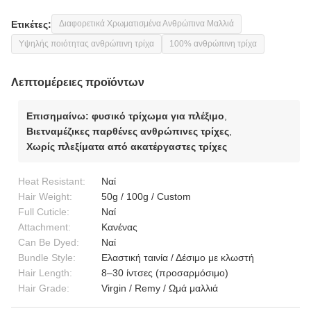
Ετικέτες:
Διαφορετικά Χρωματισμένα Ανθρώπινα Μαλλιά
Υψηλής ποιότητας ανθρώπινη τρίχα
100% ανθρώπινη τρίχα
Λεπτομέρειες προϊόντων
Επισημαίνω:
φυσικό τρίχωμα για πλέξιμο
,
Βιετναμέζικες παρθένες ανθρώπινες τρίχες
,
Χωρίς πλεξίματα από ακατέργαστες τρίχες
Heat Resistant:
Ναί
Hair Weight:
50g / 100g / Custom
Full Cuticle:
Ναί
Attachment:
Κανένας
Can Be Dyed:
Ναί
Bundle Style:
Ελαστική ταινία / Δέσιμο με κλωστή
Hair Length:
8–30 ίντσες (προσαρμόσιμο)
Hair Grade:
Virgin / Remy / Ωμά μαλλιά