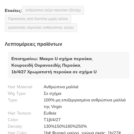
Ετικέτες:
ανθρώπινη τρίχα περούκα τζίντζερ
Περικύκλες από δαντέλα χωρίς κόλλα
ρεαλιστικές περούκες ανθρώπινης τρίχας
Λεπτομέρειες προϊόντων
Επισημαίνω:
Μακρο U σχήμα περούκα
,
Κουροειδή Ουρανοειδής Περούκα
,
1b/4/27 Χρωματιστή περούκα σε σχήμα U
Hair Material:
Ανθρώπινα μαλλιά
Wig Type:
Σε σχήμα
Type:
100% μη επεξεργασμένα ανθρώπινα μαλλιά
της Virgin
Hair Texture:
Ευθεία
Color:
Τ1β/4/27
Density:
130%150%180%250%
Hair Color
1b# Φυσικό μαύρο, χρώμα σκιάς: 1b/27#,