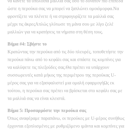
να κάνετε τα υπόλοιπα μαλλιά σας όσο το δυνατόν πιο επίπεδα
ώστε η περούκα σας να μπορεί να ξαπλώνει ομοιόμορφα.Να
φροντίζετε να πλένετε ή να στριφογυρίζετε τα μαλλιά σας
μέχρι τις άκρεςΑπλώς γλύτωσε τη μάνα σου με λίγο ζελέ
μαλλιών για να κρατήσεις τα νήματα στη θέση τους.
Βήμα #4: Σβήστε το
Κρατώντας την περούκα από τις δύο πλευρές, τοποθετήστε την
περούκα πάνω από το κεφάλι σας και σπάστε τις κομπίνες για
να καλύψετε τις πλεξούδες σας.Θα πρέπει να υπάρχουν
συσσωρευτές κατά μήκος της περιμέτρου της περούκας U-
μέρος σας για να εξασφαλιστεί μια ομαλή εφαρμογήΩς εκ
τούτου, η περούκα σας πρέπει να βρίσκεται στο κεφάλι σας με
τα μαλλιά σας να είναι κλειστά.
Βήμα 5: Προσαρμόστε την περούκα σας
Όπως αναφέραμε παραπάνω, οι περούκες με U-μέρος συνήθως
έρχονται εξοπλισμένες με ρυθμιζόμενο ιμάντα και κομπίνες για