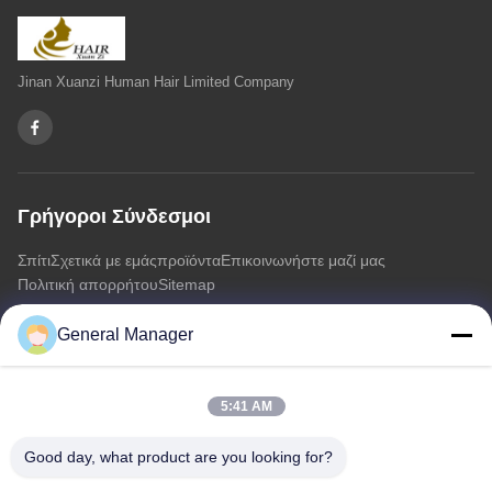
Jinan Xuanzi Human Hair Limited Company
Γρήγοροι Σύνδεσμοι
Σπίτι
Σχετικά με εμάς
προϊόντα
Επικοινωνήστε μαζί μας
Πολιτική απορρήτου
Sitemap
General Manager
Επικοινωνήστε μαζί μας
5:41 AM
Διεύθυνση: Οδός Xingfu Δήμος Licheng Πόλη Jinan, επαρχία
Shandong
Good day, what product are you looking for?
Ηλεκτρονικό:
penny@human-hairbundles.com