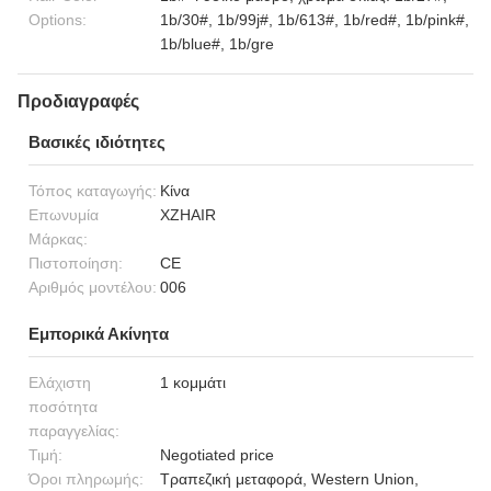
Options:
1b/30#, 1b/99j#, 1b/613#, 1b/red#, 1b/pink#,
1b/blue#, 1b/gre
Προδιαγραφές
Βασικές ιδιότητες
Τόπος καταγωγής:
Κίνα
Επωνυμία
XZHAIR
Μάρκας:
Πιστοποίηση:
CE
Αριθμός μοντέλου:
006
Εμπορικά Ακίνητα
Ελάχιστη
1 κομμάτι
ποσότητα
παραγγελίας:
Τιμή:
Negotiated price
Όροι πληρωμής:
Τραπεζική μεταφορά, Western Union,