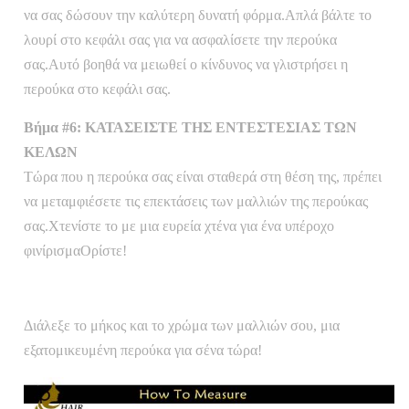
να σας δώσουν την καλύτερη δυνατή φόρμα.Απλά βάλτε το
λουρί στο κεφάλι σας για να ασφαλίσετε την περούκα
σας.Αυτό βοηθά να μειωθεί ο κίνδυνος να γλιστρήσει η
περούκα στο κεφάλι σας.
Βήμα #6: ΚΑΤΑΣΕΙΣΤΕ ΤΗΣ ΕΝΤΕΣΤΕΣΙΑΣ ΤΩΝ
ΚΕΛΩΝ
Τώρα που η περούκα σας είναι σταθερά στη θέση της, πρέπει
να μεταμφιέσετε τις επεκτάσεις των μαλλιών της περούκας
σας.Χτενίστε το με μια ευρεία χτένα για ένα υπέροχο
φινίρισμαΟρίστε!
Διάλεξε το μήκος και το χρώμα των μαλλιών σου, μια
εξατομικευμένη περούκα για σένα τώρα!