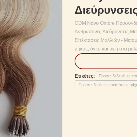
Διεύρυνσει
ODM Νάνο Ombre Προσυνδεδ
Ανθρώπινες Διεύρυνσεις Μα
Επέκτασεις Μαλλιών - Μετα
μήκος, όγκο και υφή στα μαλλ
Ετικέτες:
Προσυνδεδεμένες επ
Προ συνδεμένες επεκτάσεις τρίχ