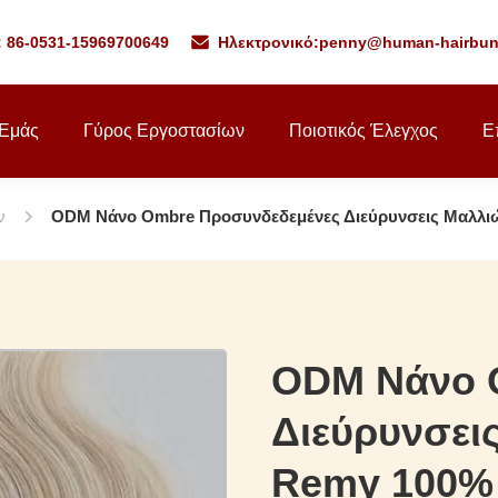
: 86-0531-15969700649
Ηλεκτρονικό:
penny@human-hairbun
 Εμάς
Γύρος Εργοστασίων
Ποιοτικός Έλεγχος
Ε
ν
ODM Νάνο Ombre Προσυνδεδεμένες Διεύρυνσεις Μαλλι
ODM Νάνο 
Διεύρυνσει
Remy 100%