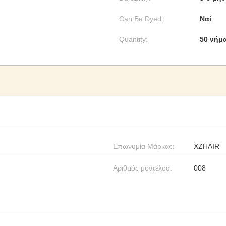
Can Be Dyed:
Ναί
Quantity:
50 νήμ
Επωνυμία Μάρκας:
XZHAIR
Αριθμός μοντέλου:
008