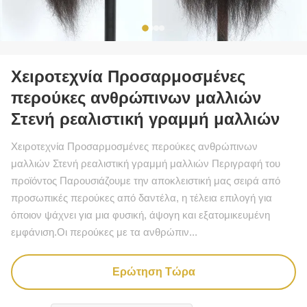
Χειροτεχνία Προσαρμοσμένες
περούκες ανθρώπινων μαλλιών
Στενή ρεαλιστική γραμμή μαλλιών
Χειροτεχνία Προσαρμοσμένες περούκες ανθρώπινων
μαλλιών Στενή ρεαλιστική γραμμή μαλλιών Περιγραφή του
προϊόντος Παρουσιάζουμε την αποκλειστική μας σειρά από
προσωπικές περούκες από δαντέλα, η τέλεια επιλογή για
όποιον ψάχνει για μια φυσική, άψογη και εξατομικευμένη
εμφάνιση.Οι περούκες με τα ανθρώπιν...
Ερώτηση Τώρα