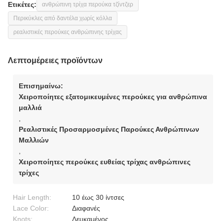
Ετικέτες:
ανθρώπινη τρίχα περούκα τζίντζερ
Περικύκλες από δαντέλα χωρίς κόλλα
ρεαλιστικές περούκες ανθρώπινης τρίχας
Λεπτομέρειες προϊόντων
Επισημαίνω:
Χειροποίητες εξατομικευμένες περούκες για ανθρώπινα
μαλλιά
,
Ρεαλιστικές Προσαρμοσμένες Παρούκες Ανθρώπινων
Μαλλιών
,
Χειροποίητες περούκες ευθείας τρίχας ανθρώπινες
τρίχες
Hair Length:
10 έως 30 ίντσες
Lace Color:
Διαφανές
Knots:
Λευκαμένος