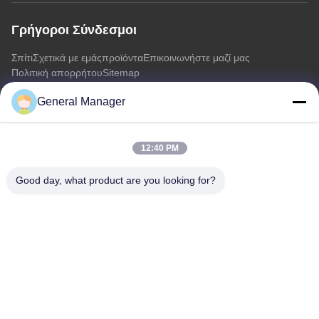
Γρήγοροι Σύνδεσμοι
Σπίτι
Σχετικά με εμάς
προϊόντα
Επικοινωνήστε μαζί μας
Πολιτική απορρήτου
Sitemap
General Manager
Επικοινωνήστε μαζί μας
12:40 PM
Διεύθυνση: Οδός Xingfu Δήμος Licheng Πόλη Jinan, επαρχία
Shandong
Good day, what product are you looking for?
Ηλεκτρονικό:
penny@human-hairbundles.com
Τηλ.: 0086-531-15969700649
Ερώτηση Τώρα
Αισθάνεστε ελεύθεροι να μας στείλετε ένα ερώτημα για
περισσότερες πληροφορίες.