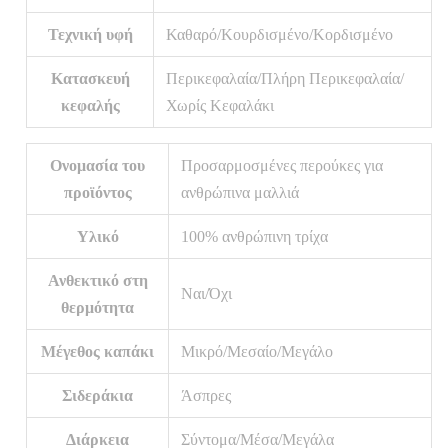
Τεχνική υφή
Καθαρό/Κουρδισμένο/Κορδισμένο
Κατασκευή
Περικεφαλαία/Πλήρη Περικεφαλαία/
κεφαλής
Χωρίς Κεφαλάκι
Ονομασία του
Προσαρμοσμένες περούκες για
προϊόντος
ανθρώπινα μαλλιά
Υλικό
100% ανθρώπινη τρίχα
Ανθεκτικό στη
Ναι/Όχι
θερμότητα
Μέγεθος καπάκι
Μικρό/Μεσαίο/Μεγάλο
Σιδεράκια
Άσπρες
Διάρκεια
Σύντομα/Μέσα/Μεγάλα