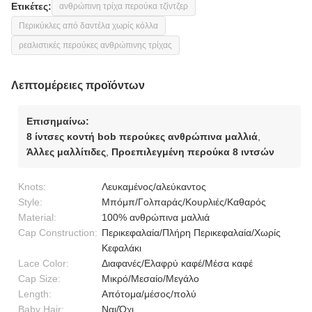
Ετικέτες:
ανθρώπινη τρίχα περούκα τζίντζερ
Περικύκλες από δαντέλα χωρίς κόλλα
ρεαλιστικές περούκες ανθρώπινης τρίχας
Λεπτομέρειες προϊόντων
Επισημαίνω:
8 ίντσες κοντή bob περούκες ανθρώπινα μαλλιά
,
Άλλες μαλλίτιδες
,
Προεπιλεγμένη περούκα 8 ιντσών
Knots:
Λευκαμένος/αλεύκαντος
Style:
Μπόμπ/Γολπαράς/Κουρλιές/Καθαρός
Material:
100% ανθρώπινα μαλλιά
Cap Construction:
Περικεφαλαία/Πλήρη Περικεφαλαία/Χωρίς
Κεφαλάκι
Lace Color:
Διαφανές/Ελαφρύ καφέ/Μέσα καφέ
Cap Size:
Μικρό/Μεσαίο/Μεγάλο
Length:
Απότομα/μέσος/πολύ
Baby Hair:
Ναι/Όχι