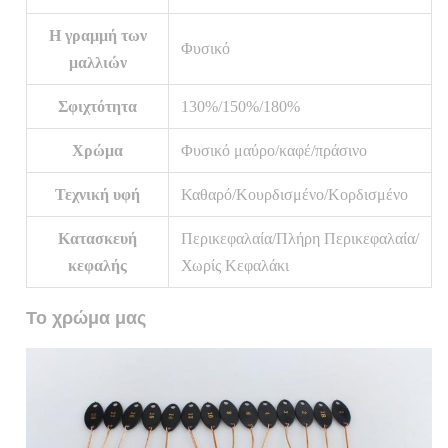
Η γραμμή των
Φυσικό
μαλλιών
Σφιχτότητα
130%/150%/180%
Χρώμα
Φυσικό μαύρο/καφέ/πράσινο
Τεχνική υφή
Καθαρό/Κουρδισμένο/Κορδισμένο
Κατασκευή
Περικεφαλαία/Πλήρη Περικεφαλαία/
κεφαλής
Χωρίς Κεφαλάκι
Το χρώμα μας