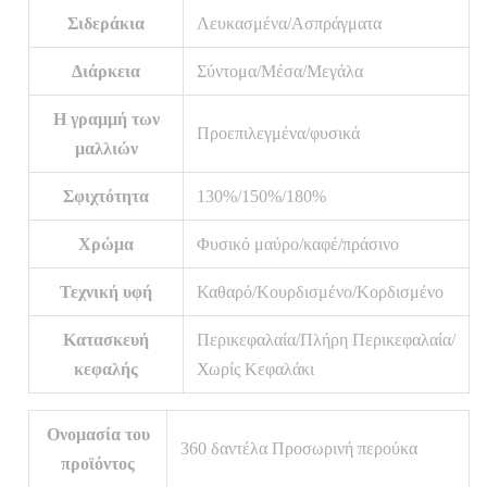
Σιδεράκια
Λευκασμένα/Ασπράγματα
Διάρκεια
Σύντομα/Μέσα/Μεγάλα
Η γραμμή των
Προεπιλεγμένα/φυσικά
μαλλιών
Σφιχτότητα
130%/150%/180%
Χρώμα
Φυσικό μαύρο/καφέ/πράσινο
Τεχνική υφή
Καθαρό/Κουρδισμένο/Κορδισμένο
Κατασκευή
Περικεφαλαία/Πλήρη Περικεφαλαία/
κεφαλής
Χωρίς Κεφαλάκι
Ονομασία του
360 δαντέλα Προσωρινή περούκα
προϊόντος