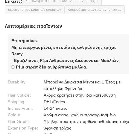
Ετικέτες:
Συμπλέγματα επεκτάσεων ανθρώπινης τρίχας
δέσμες τρίχας κυμάτων σωμάτων
Κουροδέματα ανθρώπινης τρίχας
Λεπτομέρειες προϊόντων
Επισημαίνω:
Μη επεξεργασμένες επεκτάσεις ανθρώπινης τρίχας
Remy
,
Βραζιλιάνος Ρέμι Ανθρώπινες Διεύρυνσεις Μαλλιών
,
Ο Ρέμι στρέιτ δέει ανθρώπινα μαλλιά.
Durability:
Μπορεί να Διαρκέσει Μέχρι και 1 Έτος με
κατάλληλη Φροντίδα
Hair Cuticle:
Ακόμα κρατήστε στην ίδια κατεύθυνση
Shipping:
DHL/Fedex
Inches From:
14-24 ίντσες
Colour:
Χρώμα σκιάς, χρώμα προσαρμοσμένο.
Hair Grade:
Υψηλής ποιότητας παρθένα ανθρώπινη τρίχα
Extension Type:
ύφανση τρίχας