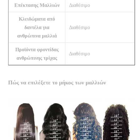
Επέκτασης Μαλλιών
Διαθέσιμο
Κλειδώματα από
δαντέλα για
Διαθέσιμο
ανθρώπινα μαλλιά
Προϊόντα φροντίδας
Διαθέσιμο
ανθρώπινης τρίχας
Πώς να επιλέξετε το μήκος των μαλλιών