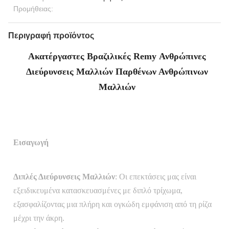
Προμήθειας:
Περιγραφή προϊόντος
Ακατέργαστες Βραζιλικές Remy Ανθρώπινες
Διεύρυνσεις Μαλλιών Παρθένων Ανθρώπινων
Μαλλιών
Εισαγωγή
Διπλές Διεύρυνσεις Μαλλιών
: Οι επεκτάσεις μας είναι
εξειδικευμένα κατασκευασμένες με διπλό τρίχωμα,
εξασφαλίζοντας μια πλήρη και ογκώδη εμφάνιση από τη ρίζα
μέχρι την άκρη.