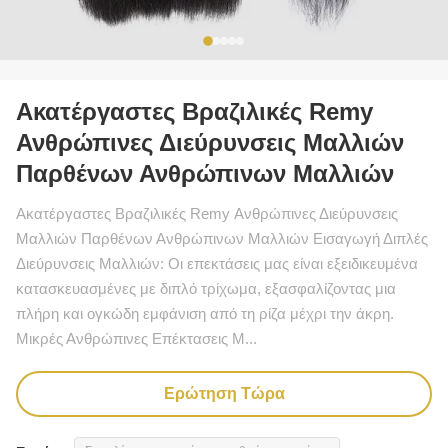
Ακατέργαστες Βραζιλικές Remy
Ανθρώπινες Διεύρυνσεις Μαλλιών
Παρθένων Ανθρώπινων Μαλλιών
Ακατέργαστες Βραζιλικές Remy Ανθρώπινες Διεύρυνσεις
Μαλλιών Παρθένων Ανθρώπινων Μαλλιών Εισαγωγή Διπλές
Διεύρυνσεις Μαλλιών: Οι επεκτάσεις μας είναι εξειδικευμένα
κατασκευασμένες με διπλό τρίχωμα, εξασφαλίζοντας μια
πλήρη και ογκώδη εμφάνιση από τη ρίζα μέχρι την άκρη.
Μικρές Ανθρώπινες Επέκτασεις Μ...
Ερώτηση Τώρα