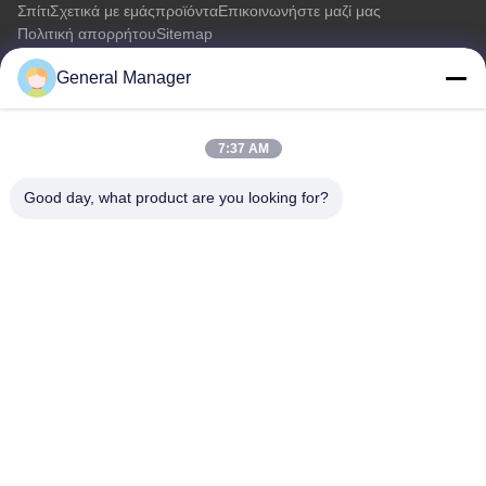
Σπίτι
Σχετικά με εμάς
προϊόντα
Επικοινωνήστε μαζί μας
Πολιτική απορρήτου
Sitemap
General Manager
Επικοινωνήστε μαζί μας
7:37 AM
Διεύθυνση: Οδός Xingfu Δήμος Licheng Πόλη Jinan, επαρχία
Shandong
Good day, what product are you looking for?
Ηλεκτρονικό:
penny@human-hairbundles.com
Τηλ.: 0086-531-15969700649
Ερώτηση Τώρα
Αισθάνεστε ελεύθεροι να μας στείλετε ένα ερώτημα για
περισσότερες πληροφορίες.
Ερώτηση Τώρα