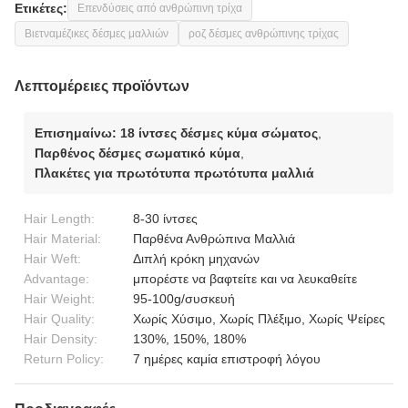
Ετικέτες:
Επενδύσεις από ανθρώπινη τρίχα
Βιετναμέζικες δέσμες μαλλιών
ροζ δέσμες ανθρώπινης τρίχας
Λεπτομέρειες προϊόντων
Επισημαίνω:
18 ίντσες δέσμες κύμα σώματος
,
Παρθένος δέσμες σωματικό κύμα
,
Πλακέτες για πρωτότυπα πρωτότυπα μαλλιά
Hair Length:
8-30 ίντσες
Hair Material:
Παρθένα Ανθρώπινα Μαλλιά
Hair Weft:
Διπλή κρόκη μηχανών
Advantage:
μπορέστε να βαφτείτε και να λευκαθείτε
Hair Weight:
95-100g/συσκευή
Hair Quality:
Χωρίς Χύσιμο, Χωρίς Πλέξιμο, Χωρίς Ψείρες
Hair Density:
130%, 150%, 180%
Return Policy:
7 ημέρες καμία επιστροφή λόγου