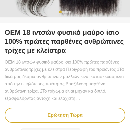
OEM 18 ιντσών φυσικό μαύρο ίσιο
100% πρώτες παρθένες ανθρώπινες
τρίχες με κλείστρα
OEM 18 ιντσών φυσικό μαύρο ίσιο 100% πρώτες παρθένες
ανθρώπινες τρίχες με κλείστρα Περιγραφή του προϊόντος 1Τα
δικά μας δέσμια ανθρώπινων μαλλιών είναι κατασκευασμένα
από την υψηλότερης ποιότητας Βραζιλιανή παρθένα
ανθρώπινη τρίχα. 2Το τρίχωμα είναι μηχανικά διπλό,
εξασφαλίζοντας αντοχή και ελάχιστη ...
Ερώτηση Τώρα