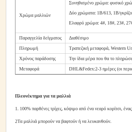
Συνηθισμένο χρώμα: φυσικό χρ
Δύο χρώματα: 1Β/613, 1Β/γκρίζο
Χρώμα μαλλιών
Ελαφρύ χρώμα: 4#, 18#, 23#, 27
Παραγγελία δείγματος
Διαθέσιμο
Πληρωμή
Τραπεζική μεταφορά, Western Un
Χρόνος παράδοσης
Την ίδια μέρα που θα το πληρώσε
Μεταφορά
DHL&Fedex:2-3 ημέρες (οι περι
Πλεονέκτημα για τα μαλλιά
1. 100% παρθένες τρίχες, κόψιμο από ένα νεαρό κορίτσι, ένας
2Τα μαλλιά μπορούν να βαφτούν ή να λευκανθούν.