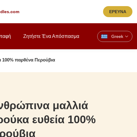
dles.com
ΕΡΕΥΝΑ
παφή
Ζητήστε Ένα Απόσπασμα
Greek
α 100% παρθένα Περούβια
νθρώπινα μαλλιά
ρούκα ευθεία 100%
ρούβια