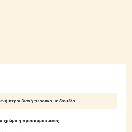
τενή περουβιανή περούκα με δαντέλα
ό χρώμα ή προσαρμοσμένος