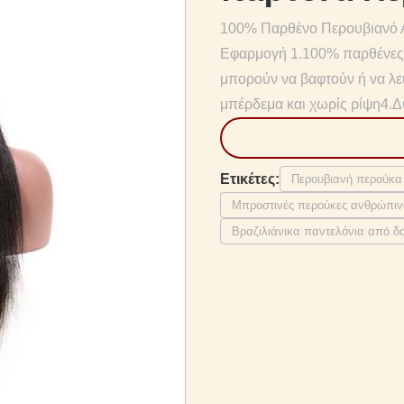
100% Παρθένο Περουβιανό 
Εφαρμογή 1.100% παρθένες τ
μπορούν να βαφτούν ή να λε
μπέρδεμα και χωρίς ρίψη4.Δύ
Ετικέτες:
Περουβιανή περούκα
Μπροστινές περούκες ανθρώπιν
Βραζιλιάνικα παντελόνια από δ