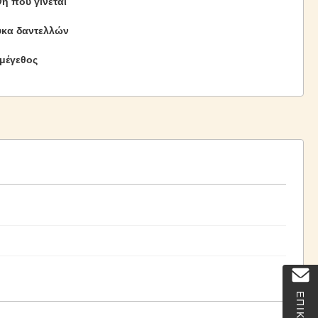
ή που γίνεται
κα δαντελλών
μέγεθος