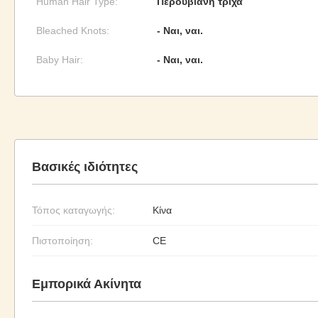
Human Hair Type:
Περουβιανή τρίχα
Bleached Knots:
- Ναι, ναι.
Baby Hair:
- Ναι, ναι.
Βασικές ιδιότητες
Τόπος καταγωγής:
Κίνα
Πιστοποίηση:
CE
Εμπορικά Ακίνητα