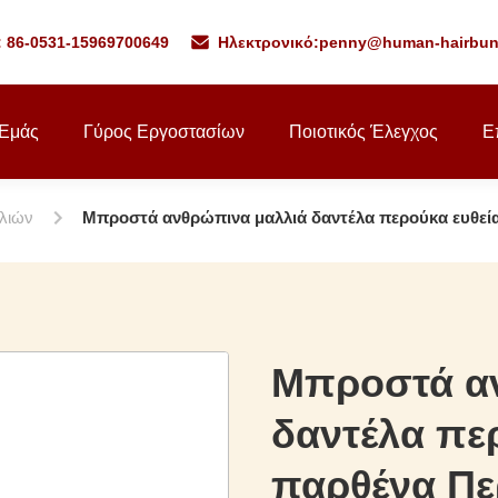
: 86-0531-15969700649
Ηλεκτρονικό:
penny@human-hairbun
 Εμάς
Γύρος Εργοστασίων
Ποιοτικός Έλεγχος
Ε
λιών
Μπροστά ανθρώπινα μαλλιά δαντέλα περούκα ευθεί
Μπροστά α
δαντέλα πε
παρθένα Πε