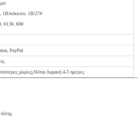
ώμα
, 1Β/κόκκινο, 1Β/27#
#, 613#, 60#
ion, PayPal
ις.
σσότερες χώρες),Νότια Αφρική 4-5 ημέρες
 δότης