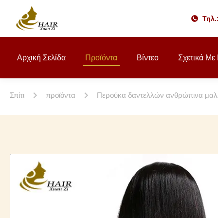
Τηλ.
Αρχική Σελίδα
Προϊόντα
Βίντεο
Σχετικά Με
Σπίτι
προϊόντα
Περούκα δαντελλών ανθρώπινα μαλ