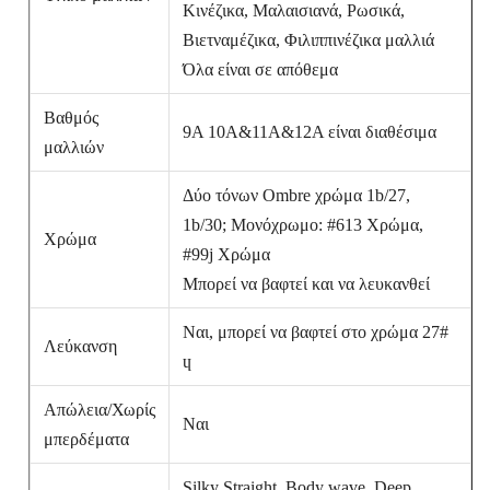
Κινέζικα, Μαλαισιανά, Ρωσικά,
Βιετναμέζικα, Φιλιππινέζικα μαλλιά
Όλα είναι σε απόθεμα
Βαθμός
9A 10A&11A&12A είναι διαθέσιμα
μαλλιών
Δύο τόνων Ombre χρώμα 1b/27,
1b/30; Μονόχρωμο: #613 Χρώμα,
Χρώμα
#99j Χρώμα
Μπορεί να βαφτεί και να λευκανθεί
Ναι, μπορεί να βαφτεί στο χρώμα 27#
Λεύκανση
ɥ
Απώλεια/Χωρίς
Ναι
μπερδέματα
Silky Straight, Body wave, Deep