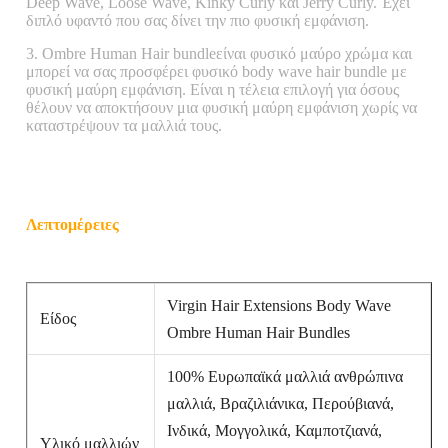
Deep Wave, Loose Wave, Kinky Curly και Jerry Curly. Έχει
διπλό υφαντό που σας δίνει την πιο φυσική εμφάνιση.
3. Ombre Human Hair bundle
είναι φυσικό μαύρο χρώμα και
μπορεί να σας προσφέρει φυσικό body wave hair bundle με
φυσική μαύρη εμφάνιση. Είναι η τέλεια επιλογή για όσους
θέλουν να αποκτήσουν μια φυσική μαύρη εμφάνιση χωρίς να
καταστρέψουν τα μαλλιά τους.
Λεπτομέρειες
Virgin Hair Extensions Body Wave
Είδος
Ombre Human Hair Bundles
100% Ευρωπαϊκά μαλλιά ανθρώπινα
μαλλιά, Βραζιλιάνικα, Περούβιανά,
Ινδικά, Μογγολικά, Καμποτζιανά,
Υλικό μαλλιών