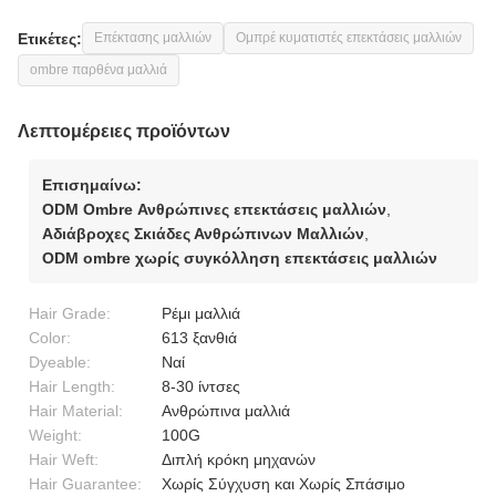
Ετικέτες:
Επέκτασης μαλλιών
Ομπρέ κυματιστές επεκτάσεις μαλλιών
ombre παρθένα μαλλιά
Λεπτομέρειες προϊόντων
Επισημαίνω:
ODM Ombre Ανθρώπινες επεκτάσεις μαλλιών
,
Αδιάβροχες Σκιάδες Ανθρώπινων Μαλλιών
,
ODM ombre χωρίς συγκόλληση επεκτάσεις μαλλιών
Hair Grade:
Ρέμι μαλλιά
Color:
613 ξανθιά
Dyeable:
Ναί
Hair Length:
8-30 ίντσες
Hair Material:
Ανθρώπινα μαλλιά
Weight:
100G
Hair Weft:
Διπλή κρόκη μηχανών
Hair Guarantee:
Χωρίς Σύγχυση και Χωρίς Σπάσιμο