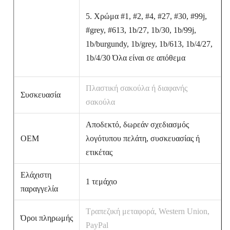
5. Χρώμα #1, #2, #4, #27, #30, #99j,
#grey, #613, 1b/27, 1b/30, 1b/99j,
1b/burgundy, 1b/grey, 1b/613, 1b/4/27,
1b/4/30 Όλα είναι σε απόθεμα
Πλαστική σακούλα ή διαφανής
Συσκευασία
σακούλα
Αποδεκτό, δωρεάν σχεδιασμός
OEM
λογότυπου πελάτη, συσκευασίας ή
ετικέτας
Ελάχιστη
1 τεμάχιο
παραγγελία
Τραπεζική μεταφορά, Western Union,
Όροι πληρωμής
PayPal