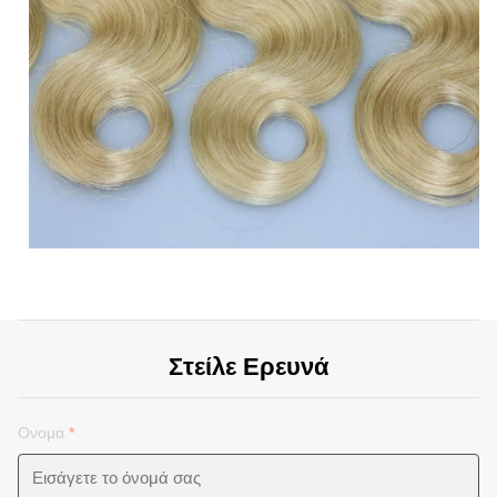
Στείλε Ερευνά
Ονομα
*