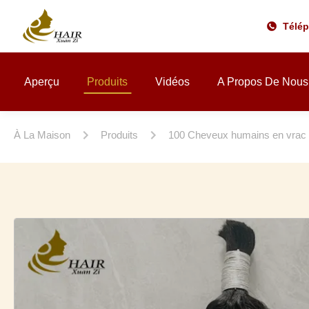
Télé
Aperçu
Produits
Vidéos
A Propos De Nous
À La Maison
Produits
100 Cheveux humains en vrac