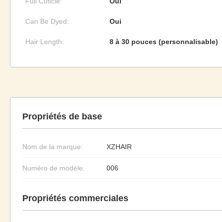
Full Cuticle:
Oui
Can Be Dyed:
Oui
Hair Length:
8 à 30 pouces (personnalisable)
Propriétés de base
Nom de la marque:
XZHAIR
Numéro de modèle:
006
Propriétés commerciales