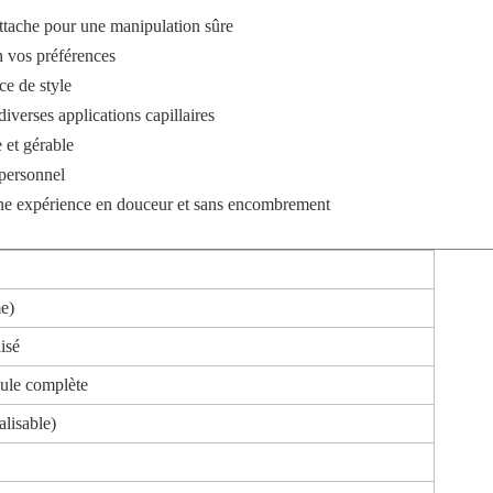
attache pour une manipulation sûre
n vos préférences
ce de style
verses applications capillaires
e et gérable
 personnel
 une expérience en douceur et sans encombrement
me)
isé
cule complète
alisable)