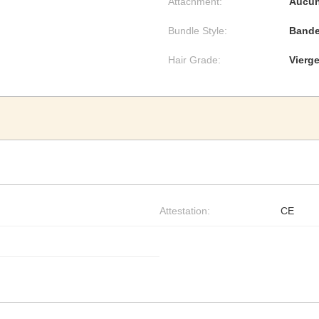
Attachment:
Aucu
Bundle Style:
Bande 
Hair Grade:
Vierg
Attestation:
CE