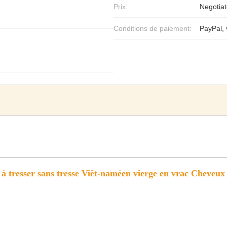
Prix:
Negotiat
Conditions de paiement:
PayPal, 
à tresser sans tresse Viêt-naméen vierge en vrac Cheveux