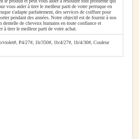
t le produit et peut vous aider à résoudre tout problème qui
 vous aider à tirer le meilleur parti de votre perruque en
uque s'adapte parfaitement, des services de coiffure pour
porter pendant des années. Notre objectif est de fournir à nos
e en dentelle de cheveux humains en toute confiance et
à tirer le meilleur parti de votre achat.
b/violet#, P4/27#, 1b/350#, 1b/4/27#, 1b/4/30#, Couleur