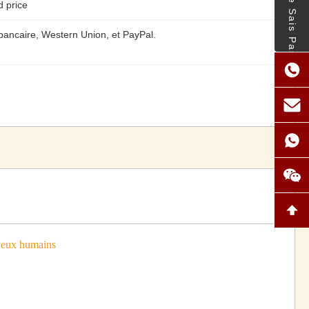
- Je Ne Sais Pas.
d price
 bancaire, Western Union, et PayPal.
eveux humains