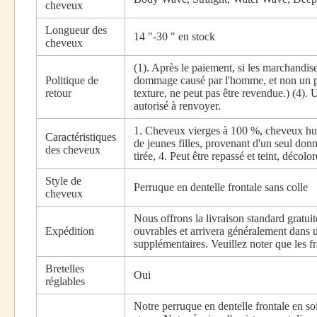
cheveux
Longueur des
14 "-30 " en stock
cheveux
(1). Après le paiement, si les marchandi
Politique de
dommage causé par l'homme, et non un pro
retour
texture, ne peut pas être revendue.) (4). 
autorisé à renvoyer.
1. Cheveux vierges à 100 %, cheveux hum
Caractéristiques
de jeunes filles, provenant d'un seul do
des cheveux
tirée, 4. Peut être repassé et teint, décol
Style de
Perruque en dentelle frontale sans colle
cheveux
Nous offrons la livraison standard gratui
Expédition
ouvrables et arrivera généralement dans 
supplémentaires. Veuillez noter que les fr
Bretelles
Oui
réglables
Notre perruque en dentelle frontale en soi