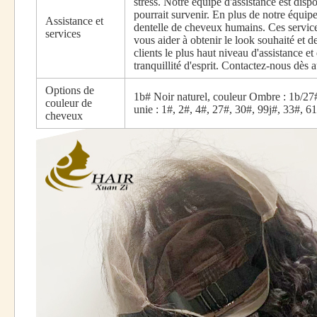
stress. Notre équipe d'assistance est dis
pourrait survenir. En plus de notre équip
Assistance et
dentelle de cheveux humains. Ces service
services
vous aider à obtenir le look souhaité et d
clients le plus haut niveau d'assistance e
tranquillité d'esprit. Contactez-nous dès 
Options de
1b# Noir naturel, couleur Ombre : 1b/27#
couleur de
unie : 1#, 2#, 4#, 27#, 30#, 99j#, 33#, 6
cheveux