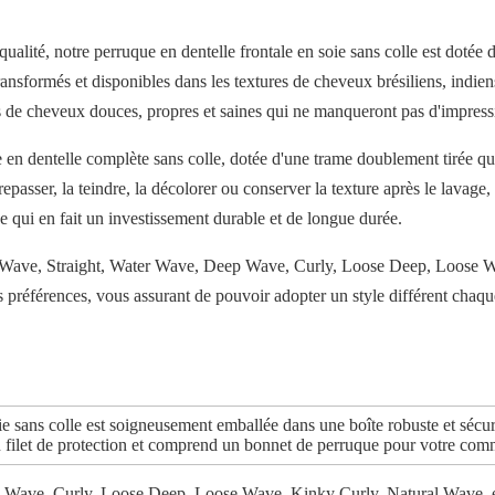
e qualité, notre perruque en dentelle frontale en soie sans colle est dot
ansformés et disponibles dans les textures de cheveux brésiliens, indiens
 de cheveux douces, propres et saines qui ne manqueront pas d'impress
 dentelle complète sans colle, dotée d'une trame doublement tirée qui
repasser, la teindre, la décolorer ou conserver la texture après le lavage
e qui en fait un investissement durable et de longue durée.
y Wave, Straight, Water Wave, Deep Wave, Curly, Loose Deep, Loose Wa
s préférences, vous assurant de pouvoir adopter un style différent chaqu
e sans colle est soigneusement emballée dans une boîte robuste et sécuri
n filet de protection et comprend un bonnet de perruque pour votre com
 Wave, Curly, Loose Deep, Loose Wave, Kinky Curly, Natural Wave, e