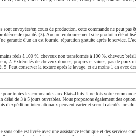
ses sont envoyées/en cours de production, cette commande ne peut pas êt
blème de qualité. (3). Aucun remboursement si le produit a été utilisé
Une garantie d'un an est fournie, réparation gratuite après le service. L'a
ains réels à 100 %, cheveux non transformés à 100 %, cheveux brésil
nneur, 2. Extrémités de cheveux douces, propres et saines, pas de poux 
oré, 5. Peut conserver la texture après le lavage, et au moins 1 an avec d
te pour toutes les commandes aux États-Unis. Une fois votre commande tr
un délai de 3 à 5 jours ouvrables. Nous proposons également des option
ais d'expédition internationaux peuvent varier et seront calculés lors du
e sans colle est livrée avec une assistance technique et des services com