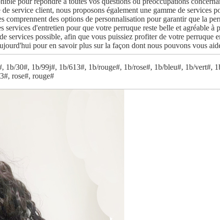
ponible pour répondre à toutes vos questions ou préoccupations concernan
e de service client, nous proposons également une gamme de services pour
s comprennent des options de personnalisation pour garantir que la perr
es services d'entretien pour que votre perruque reste belle et agréable à 
t de services possible, afin que vous puissiez profiter de votre perruqu
aujourd'hui pour en savoir plus sur la façon dont nous pouvons vous aider 
, 1b/30#, 1b/99j#, 1b/613#, 1b/rouge#, 1b/rose#, 1b/bleu#, 1b/vert#, 1
13#, rose#, rouge#