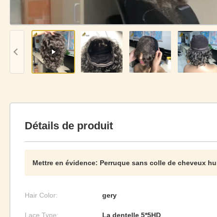
Détails de produit
Mettre en évidence:
Perruque sans colle de cheveux h
Hair Color:
gery
Lace Type:
La dentelle 5*5HD