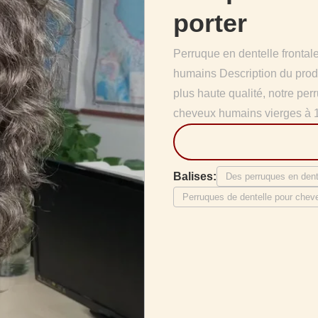
porter
Perruque en dentelle frontal
humains Description du produ
plus haute qualité, notre per
cheveux humains vierges à 1
Balises:
Des perruques en dent
Perruques de dentelle pour cheve