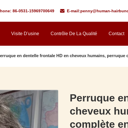
phone: 86-0531-15969700649
E-mail:
penny@human-hairbund
Visite D'usine
Contrôle De La Qualité
Contact
erruque en dentelle frontale HD en cheveux humains, perruque co
Perruque en
cheveux hu
complète en