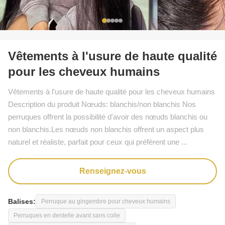
Vêtements à l'usure de haute qualité
pour les cheveux humains
Vêtements à l'usure de haute qualité pour les cheveux humains
Description du produit Nœuds: blanchis/non blanchis Nos
perruques offrent la possibilité d'avoir des nœuds blanchis ou
non blanchis.Les nœuds non blanchis offrent un aspect plus
naturel et réaliste, parfait pour ceux qui préfèrent une ...
Renseignez-vous
Balises:
Perruque au gingembre pour cheveux humains
Perruques en dentelle avant sans colle