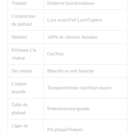
Teinture
Droite/en boucle/ondeuse
Construction
Lace avant/Full Lace/Capless
du plafond
Matériel
100% de cheveux humains
Résistant à la
Oui/Non
chaleur
Des nœuds
Blanchis ou non blanchis
Couleur
Transparent/brun clair/brun moyen
dentelle
Taille du
Petite/moyenne/grande
plafond
Ligne de
Pré-pluqué/Naturel