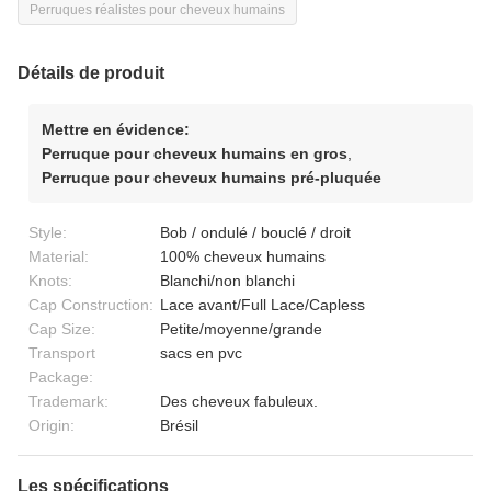
Perruques réalistes pour cheveux humains
Détails de produit
Mettre en évidence:
Perruque pour cheveux humains en gros
,
Perruque pour cheveux humains pré-pluquée
Style:
Bob / ondulé / bouclé / droit
Material:
100% cheveux humains
Knots:
Blanchi/non blanchi
Cap Construction:
Lace avant/Full Lace/Capless
Cap Size:
Petite/moyenne/grande
Transport
sacs en pvc
Package:
Trademark:
Des cheveux fabuleux.
Origin:
Brésil
Les spécifications