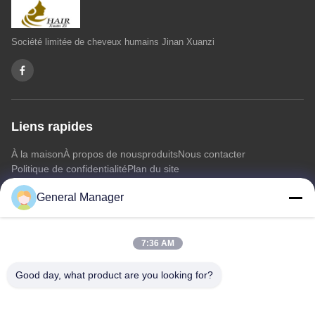
Société limitée de cheveux humains Jinan Xuanzi
Liens rapides
À la maison
À propos de nous
produits
Nous contacter
Politique de confidentialité
Plan du site
General Manager
Nous contacter
7:36 AM
Adresse: Rue Xingfu, district de Licheng, ville de Jinan,
province du Shandong
Good day, what product are you looking for?
E-mail:
penny@human-hairbundles.com
Téléphone: 0086-531-15969700649