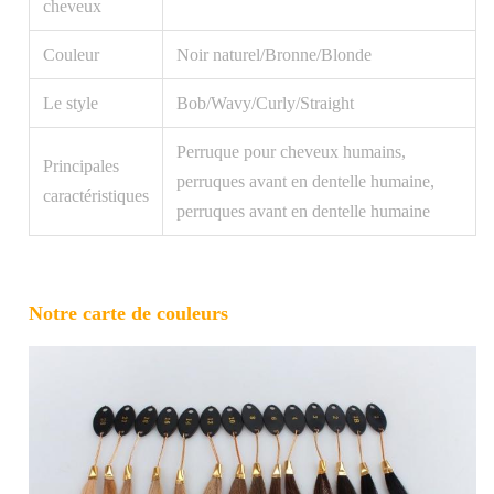
cheveux
Couleur
Noir naturel/Bronne/Blonde
Le style
Bob/Wavy/Curly/Straight
Perruque pour cheveux humains,
Principales
perruques avant en dentelle humaine,
caractéristiques
perruques avant en dentelle humaine
Notre carte de couleurs