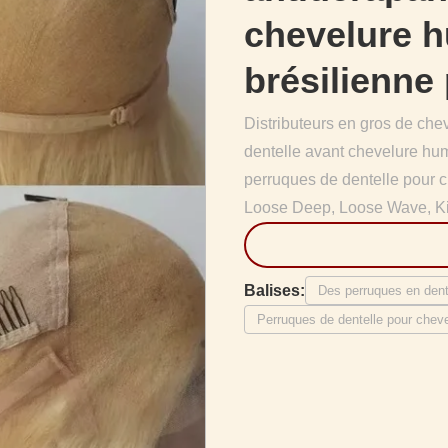
chevelure 
brésilienne
Distributeurs en gros de ch
dentelle avant chevelure hu
perruques de dentelle pour
Loose Deep, Loose Wave, Kink
Balises:
Des perruques en dent
Perruques de dentelle pour cheve