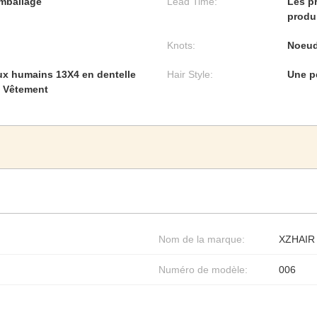
emballage
Lead Time:
Les p
produi
Knots:
Noeud
ux humains 13X4 en dentelle
Hair Style:
Une p
é Vêtement
Nom de la marque:
XZHAIR
Numéro de modèle:
006