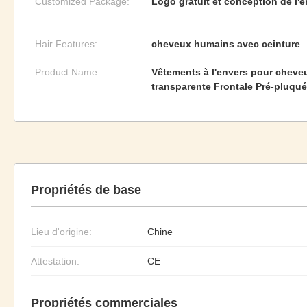
Customized Package:
Logo gratuit et conception de l'
Hair Features:
cheveux humains avec ceinture
Product Name:
Vêtements à l'envers pour cheve
transparente Frontale Pré-pluqu
Propriétés de base
Lieu d'origine:
Chine
Attestation:
CE
Propriétés commerciales