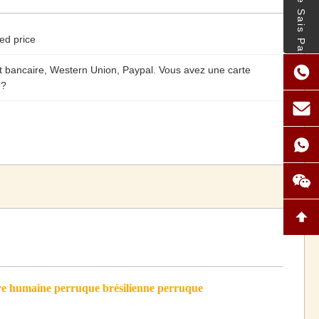
- Je Ne Sais Pas.
ed price
t bancaire, Western Union, Paypal. Vous avez une carte
e?
ure humaine perruque brésilienne perruque