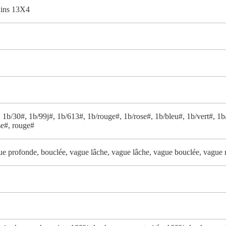
ains 13X4
 1b/30#, 1b/99j#, 1b/613#, 1b/rouge#, 1b/rose#, 1b/bleu#, 1b/vert#, 1b/
se#, rouge#
ue profonde, bouclée, vague lâche, vague lâche, vague bouclée, vague na