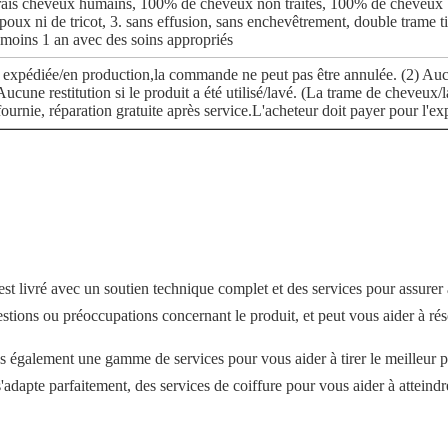
ais cheveux humains, 100% de cheveux non traités, 100% de cheveux br
 poux ni de tricot, 3. sans effusion, sans enchevêtrement, double trame ti
u moins 1 an avec des soins appropriés
st expédiée/en production,la commande ne peut pas être annulée. (2) Au
une restitution si le produit a été utilisé/lavé. (La trame de cheveux/la
fournie, réparation gratuite après service.L'acheteur doit payer pour l'e
 livré avec un soutien technique complet et des services pour assurer à
stions ou préoccupations concernant le produit, et peut vous aider à ré
ons également une gamme de services pour vous aider à tirer le meilleur 
adapte parfaitement, des services de coiffure pour vous aider à atteindre