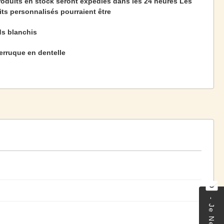
roduits en stock seront expédiés dans les 24 heures Les
ts personnalisés pourraient être
s blanchis
erruque en dentelle