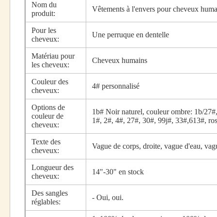
Nom du
Vêtements à l'envers pour cheveux hum
produit:
Pour les
Une perruque en dentelle
cheveux:
Matériau pour
Cheveux humains
les cheveux:
Couleur des
4# personnalisé
cheveux:
Options de
1b# Noir naturel, couleur ombre: 1b/27#,
couleur de
1#, 2#, 4#, 27#, 30#, 99j#, 33#,613#, ro
cheveux:
Texte des
Vague de corps, droite, vague d'eau, vag
cheveux:
Longueur des
14"-30" en stock
cheveux:
Des sangles
- Oui, oui.
réglables: