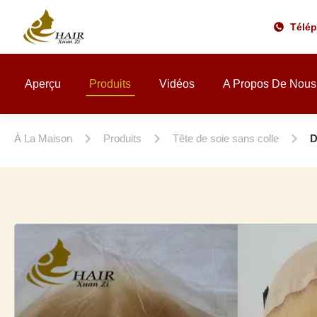
Télé
Aperçu
Produits
Vidéos
A Propos De Nous
À La Maison
Produits
Tête de soie sans colle
D