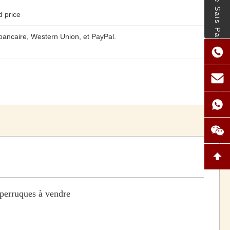
- Je Ne Sais Pas.
d price
 bancaire, Western Union, et PayPal.
perruques à vendre