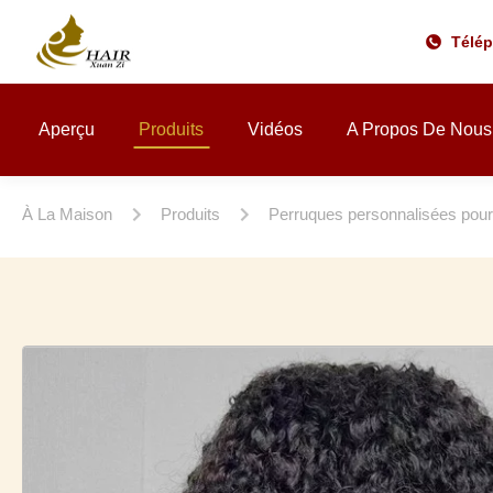
Télé
Aperçu
Produits
Vidéos
A Propos De Nous
À La Maison
Produits
Perruques personnalisées pou