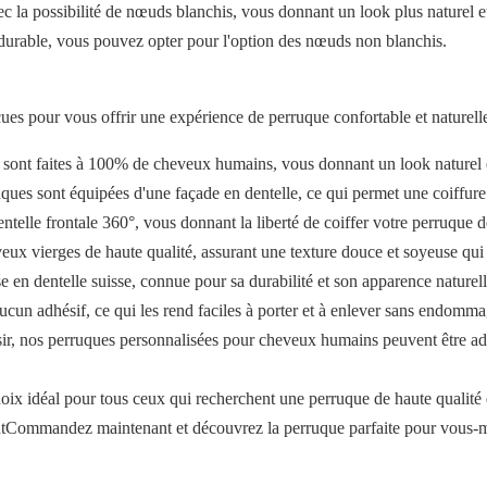
ec la possibilité de nœuds blanchis, vous donnant un look plus naturel 
durable, vous pouvez opter pour l'option des nœuds non blanchis.
s pour vous offrir une expérience de perruque confortable et naturell
sont faites à 100% de cheveux humains, vous donnant un look naturel et
ques sont équipées d'une façade en dentelle, ce qui permet une coiffure 
telle frontale 360°, vous donnant la liberté de coiffer votre perruque d
ux vierges de haute qualité, assurant une texture douce et soyeuse qui p
 en dentelle suisse, connue pour sa durabilité et son apparence naturell
cun adhésif, ce qui les rend faciles à porter et à enlever sans endomm
sir, nos perruques personnalisées pour cheveux humains peuvent être ada
ix idéal pour tous ceux qui recherchent une perruque de haute qualité
lientCommandez maintenant et découvrez la perruque parfaite pour vous