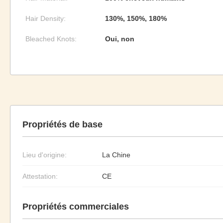
Hair Density:
130%, 150%, 180%
Bleached Knots:
Oui, non
Propriétés de base
Lieu d'origine:
La Chine
Attestation:
CE
Propriétés commerciales