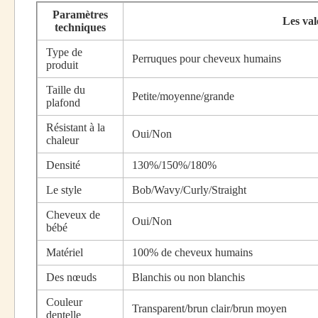
Paramètres
Les val
techniques
Type de
Perruques pour cheveux humains
produit
Taille du
Petite/moyenne/grande
plafond
Résistant à la
Oui/Non
chaleur
Densité
130%/150%/180%
Le style
Bob/Wavy/Curly/Straight
Cheveux de
Oui/Non
bébé
Matériel
100% de cheveux humains
Des nœuds
Blanchis ou non blanchis
Couleur
Transparent/brun clair/brun moyen
dentelle