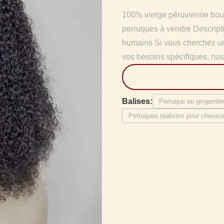
100% vierge péruvienne bou
perruques à vendre Descript
humains Si vous cherchez une
vos besoins spécifiques, nos
Balises:
Perruque au gingembr
Perruques réalistes pour cheve