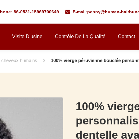
phone: 86-0531-15969700649
E-mail:
penny@human-hairbund
Visite D'usine
Contrôle De La Qualité
Contact
r cheveux humains
100% vierge péruvienne bouclée personn
100% vierge
personnali
dentelle av