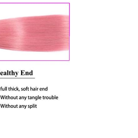
nge de poils d'animaux
priés.
de haute qualité cheveux humains sur
e droite, bouclée, grande vague peut