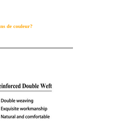
ins de couleur?
icot
 ne pas déverser