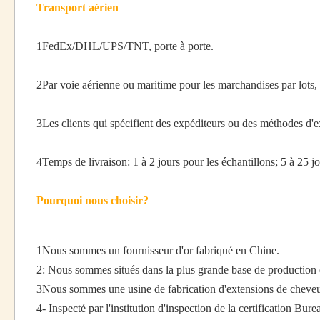
Transport aérien
1FedEx/DHL/UPS/TNT, porte à porte.
Longueur des
8"-26" sont disponibles
cheveux
2Par voie aérienne ou maritime pour les marchandises par lots,
3Les clients qui spécifient des expéditeurs ou des méthodes d'
Couleur des
Noir naturel ((1B), d'autres couleurs de b
4Temps de livraison: 1 à 2 jours pour les échantillons; 5 à 25 jo
cheveux
être personnalisées.
Pourquoi nous choisir?
1Nous sommes un fournisseur d'or fabriqué en Chine.
Poids du
100 g/pc
produit
2: Nous sommes situés dans la plus grande base de production
3Nous sommes une usine de fabrication d'extensions de cheveux, 
4- Inspecté par l'institution d'inspection de la certification Bure