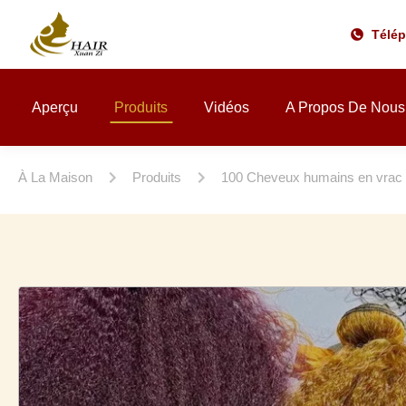
Télé
Aperçu
Produits
Vidéos
A Propos De Nous
À La Maison
Produits
100 Cheveux humains en vrac