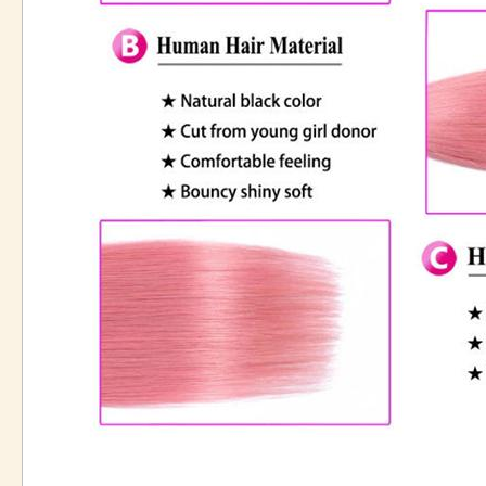
3 Pas de poils synthétiques, pas de méla
Qualité
4 Durée de vie 1 à 2 ans sous soins appro
5 Peut être repassé et teint, voire blanchi
6 Nous promettons que nos cheveux sont 
le marché des cheveux.
Le prix
Prix de gros, prix d'usine
Non
Sans traitement, peut être teint et repassé
transformé
Vague de corps, vague profonde, naturell
Les styles
être personnalisée