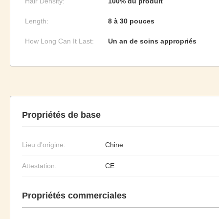
Hair Density:
100% du produit
Length:
8 à 30 pouces
How Long Can It Last:
Un an de soins appropriés
Propriétés de base
Lieu d'origine:
Chine
Attestation:
CE
Propriétés commerciales