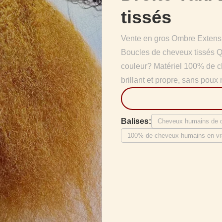
tissés
Vente en gros Ombre Extensi
Boucles de cheveux tissés Q
couleur? Matériel 100% de 
brillant et propre, sans poux 
Balises:
Cheveux humains de di
100% de cheveux humains en vr