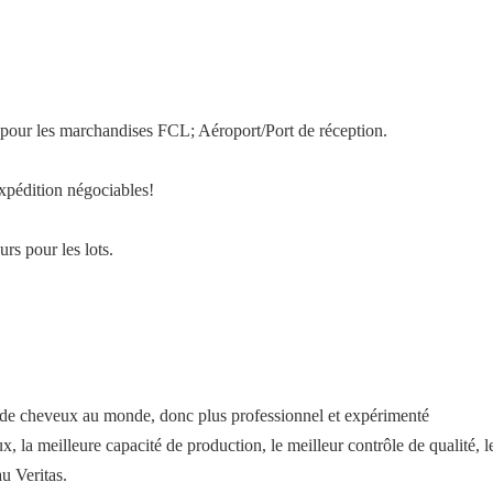
 pour les marchandises FCL; Aéroport/Port de réception.
expédition négociables!
run foncé, brun clair, blonde peuvent
urs pour les lots.
 de cheveux au monde, donc plus professionnel et expérimenté
la meilleure capacité de production, le meilleur contrôle de qualité, le
au Veritas.