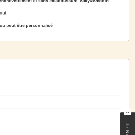
enchevêtrement et sans éclaboussure, Silky&Smooth
 oui.
ou peut être personnalisé