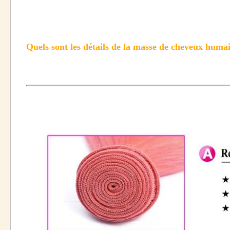
Quels sont les détails de la masse de cheveux huma
Matériel
100% de cheveux humains
Grade
Catégorie 9A 10A
1 Doux, brillant et propre, sans poux ni tr
2 Nous promettons de ne pas se mêler, de