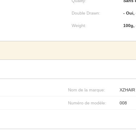
Quality:
Sans 
Double Drawn:
- Oui,
Weight:
100g, 
Nom de la marque:
XZHAIR
Numéro de modèle:
008