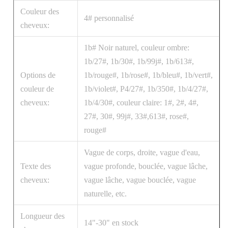
Couleur des
4# personnalisé
cheveux:
1b# Noir naturel, couleur ombre:
1b/27#, 1b/30#, 1b/99j#, 1b/613#,
Options de
1b/rouge#, 1b/rose#, 1b/bleu#, 1b/vert#,
couleur de
1b/violet#, P4/27#, 1b/350#, 1b/4/27#,
cheveux:
1b/4/30#, couleur claire: 1#, 2#, 4#,
27#, 30#, 99j#, 33#,613#, rose#,
rouge#
Vague de corps, droite, vague d'eau,
Texte des
vague profonde, bouclée, vague lâche,
cheveux:
vague lâche, vague bouclée, vague
naturelle, etc.
Longueur des
14"-30" en stock