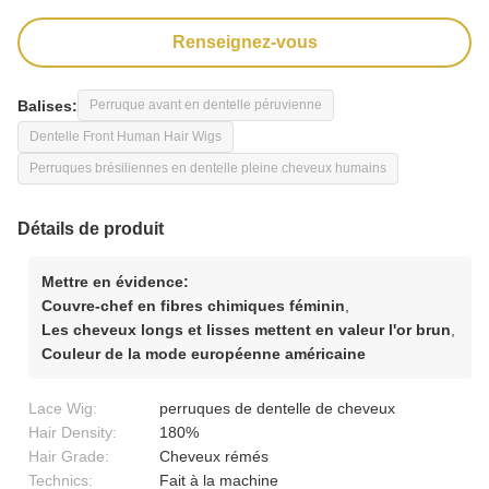
Renseignez-vous
Balises:
Perruque avant en dentelle péruvienne
Dentelle Front Human Hair Wigs
Perruques brésiliennes en dentelle pleine cheveux humains
Détails de produit
Mettre en évidence:
Couvre-chef en fibres chimiques féminin
,
Les cheveux longs et lisses mettent en valeur l'or brun
,
Couleur de la mode européenne américaine
Lace Wig:
perruques de dentelle de cheveux
Hair Density:
180%
Hair Grade:
Cheveux rémés
Technics:
Fait à la machine