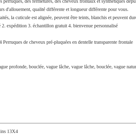
perruques, des fermetures, des cheveux frontaux et synthétiques depui
s d'allouement, qualité différente et longueur différente pour vous.
és, la cuticule est alignée, peuvent être teints, blanchis et peuvent dur
 2. expédition 3. échantillon gratuit 4. bienvenue personnalisé
Perruques de cheveux pré-pluquées en dentelle transparente frontale
ague profonde, bouclée, vague lâche, vague lâche, bouclée, vague nature
ains 13X4