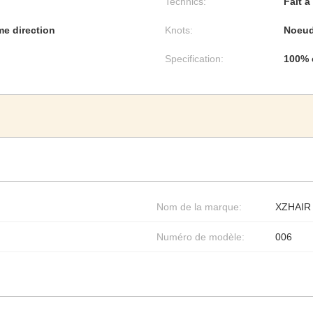
Technics:
Fait à
me direction
Knots:
Noeud
Specification:
100% 
Nom de la marque:
XZHAIR
Numéro de modèle:
006