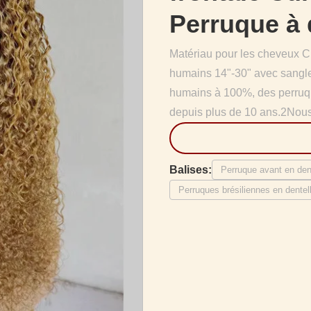
Perruque à 
Matériau pour les cheveux 
humains 14"-30" avec sangl
humains à 100%, des perruqu
depuis plus de 10 ans.2Nous 
Balises:
Perruque avant en den
Perruques brésiliennes en dente