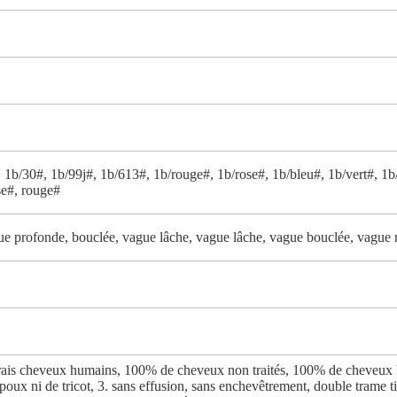
 1b/30#, 1b/99j#, 1b/613#, 1b/rouge#, 1b/rose#, 1b/bleu#, 1b/vert#, 1b/
se#, rouge#
ue profonde, bouclée, vague lâche, vague lâche, vague bouclée, vague na
ais cheveux humains, 100% de cheveux non traités, 100% de cheveux br
 poux ni de tricot, 3. sans effusion, sans enchevêtrement, double trame ti