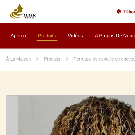
Télé
Aperçu
Produits
Vidéos
A Propos De Nous
À La Maison
Produits
Perruque de dentelle de cheve