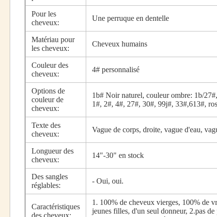
Pour les
Une perruque en dentelle
cheveux:
Matériau pour
Cheveux humains
les cheveux:
Couleur des
4# personnalisé
cheveux:
Options de
1b# Noir naturel, couleur ombre: 1b/27#,
couleur de
1#, 2#, 4#, 27#, 30#, 99j#, 33#,613#, ro
cheveux:
Texte des
Vague de corps, droite, vague d'eau, vag
cheveux:
Longueur des
14"-30" en stock
cheveux:
Des sangles
- Oui, oui.
réglables:
1. 100% de cheveux vierges, 100% de vr
Caractéristiques
jeunes filles, d'un seul donneur, 2.pas de
des cheveux: