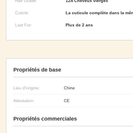
Hair Grade:
12A Cheveux vierges
Cuticle:
La cuticule complète dans la mê
Last For:
Plus de 2 ans
Propriétés de base
Lieu d'origine:
Chine
Attestation:
CE
Propriétés commerciales