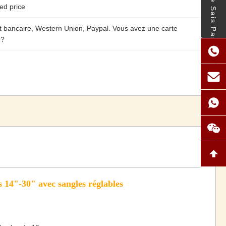
- Je Ne Sais Pas.
ed price
t bancaire, Western Union, Paypal. Vous avez une carte
e?
14"-30" avec sangles réglables