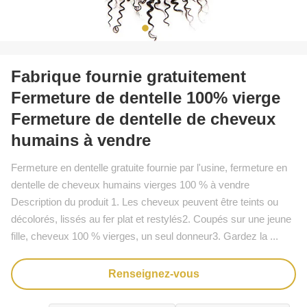
Fabrique fournie gratuitement
Fermeture de dentelle 100% vierge
Fermeture de dentelle de cheveux
humains à vendre
Fermeture en dentelle gratuite fournie par l'usine, fermeture en
dentelle de cheveux humains vierges 100 % à vendre
Description du produit 1. Les cheveux peuvent être teints ou
décolorés, lissés au fer plat et restylés2. Coupés sur une jeune
fille, cheveux 100 % vierges, un seul donneur3. Gardez la ...
Renseignez-vous