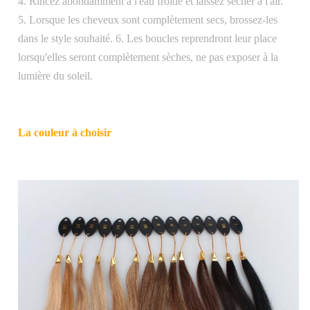
4. Rincez abondamment à l'eau froide et laissez sécher à l'air.
5. Lorsque les cheveux sont complètement secs, brossez-les
dans le style souhaité. 6. Les boucles reprendront leur place
lorsqu'elles seront complètement sèches, ne pas exposer à la
lumière du soleil.
La couleur à choisir