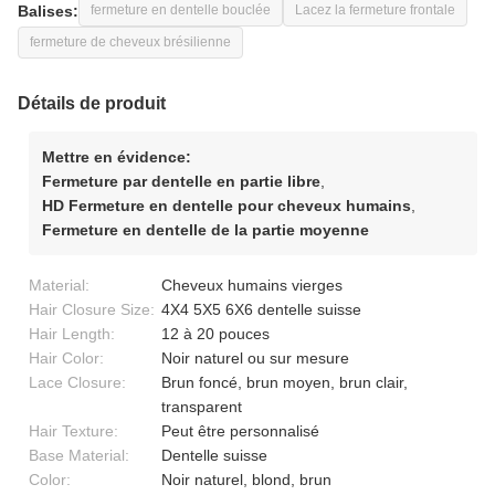
Balises:
fermeture en dentelle bouclée
Lacez la fermeture frontale
fermeture de cheveux brésilienne
Détails de produit
Mettre en évidence:
Fermeture par dentelle en partie libre
,
HD Fermeture en dentelle pour cheveux humains
,
Fermeture en dentelle de la partie moyenne
Material:
Cheveux humains vierges
Hair Closure Size:
4X4 5X5 6X6 dentelle suisse
Hair Length:
12 à 20 pouces
Hair Color:
Noir naturel ou sur mesure
Lace Closure:
Brun foncé, brun moyen, brun clair,
transparent
Hair Texture:
Peut être personnalisé
Base Material:
Dentelle suisse
Color:
Noir naturel, blond, brun