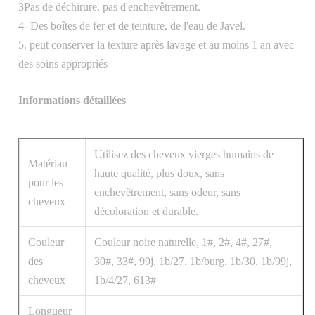
3Pas de déchirure, pas d'enchevêtrement.
4- Des boîtes de fer et de teinture, de l'eau de Javel.
5. peut conserver la texture après lavage et au moins 1 an avec
des soins appropriés
Informations détaillées
Utilisez des cheveux vierges humains de
Matériau
haute qualité, plus doux, sans
pour les
enchevêtrement, sans odeur, sans
cheveux
décoloration et durable.
Couleur
Couleur noire naturelle, 1#, 2#, 4#, 27#,
des
30#, 33#, 99j, 1b/27, 1b/burg, 1b/30, 1b/99j,
cheveux
1b/4/27, 613#
Longueur