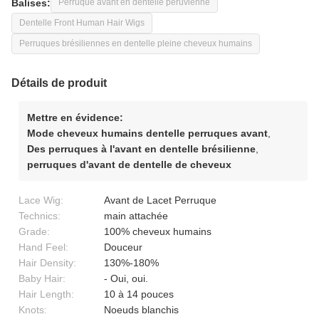
Balises:
Perruque avant en dentelle péruvienne
Dentelle Front Human Hair Wigs
Perruques brésiliennes en dentelle pleine cheveux humains
Détails de produit
Mettre en évidence:
Mode cheveux humains dentelle perruques avant
,
Des perruques à l'avant en dentelle brésilienne
,
perruques d'avant de dentelle de cheveux
Lace Wig:
Avant de Lacet Perruque
Technics:
main attachée
Grade:
100% cheveux humains
Hand Feel:
Douceur
Hair Density:
130%-180%
Baby Hair:
- Oui, oui.
Hair Length:
10 à 14 pouces
Knots:
Noeuds blanchis