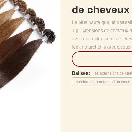
de cheveux
La plus haute qualité natur
Tip Extensions de cheveux d
avec des extensions de chev
look naturel et luxueux.vous 
Balises:
les extensions de che
bandes texturées en extensions