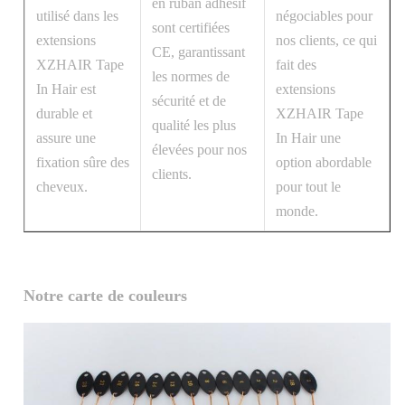
en ruban adhésif
utilisé dans les
négociables pour
sont certifiées
extensions
nos clients, ce qui
CE, garantissant
XZHAIR Tape
fait des
les normes de
In Hair est
extensions
sécurité et de
durable et
XZHAIR Tape
qualité les plus
assure une
In Hair une
élevées pour nos
fixation sûre des
option abordable
clients.
cheveux.
pour tout le
monde.
Notre carte de couleurs