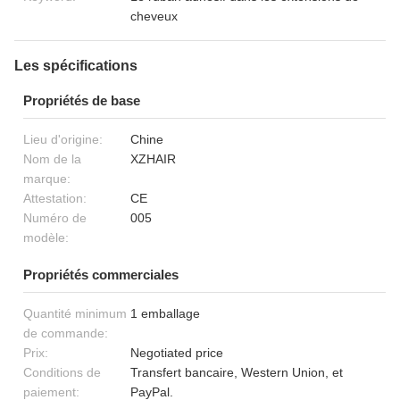
cheveux
Les spécifications
Propriétés de base
Lieu d'origine:
Chine
Nom de la
XZHAIR
marque:
Attestation:
CE
Numéro de
005
modèle:
Propriétés commerciales
Quantité minimum
1 emballage
de commande:
Prix:
Negotiated price
Conditions de
Transfert bancaire, Western Union, et
paiement:
PayPal.