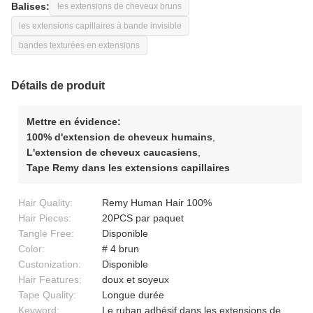
Balises:
les extensions de cheveux bruns
les extensions capillaires à bande invisible
bandes texturées en extensions
Détails de produit
Mettre en évidence:
100% d'extension de cheveux humains
,
L'extension de cheveux caucasiens
,
Tape Remy dans les extensions capillaires
Hair Quality:
Remy Human Hair 100%
Hair Pieces:
20PCS par paquet
Tangle Free:
Disponible
Color:
# 4 brun
Custonization:
Disponible
Hair Features:
doux et soyeux
Tape Quality:
Longue durée
Keyword:
Le ruban adhésif dans les extensions de