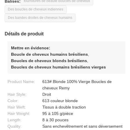
Balises:
fournitures de beauté boucles de cheveux
Des boucles de cheveux indiennes
Des bandes droites de cheveux humains
Détails de produit
Mettre en évidence:
Boucle de cheveux humains brésiliens
,
Boucles de cheveux blonds brésiliens
,
Boucles de cheveux humains brésiliens vierges
Product Name:
613# Blonde 100% Vierge Boucles de
cheveux Remy
Hair Style:
Droit
Color:
613 couleur blonde
Hair Weft:
Tissus à double traction
Hair Weight:
95 à 105 g/pièce
Length:
8 à 30 pouces
Quality:
Sans enchevêtrement et sans déversement