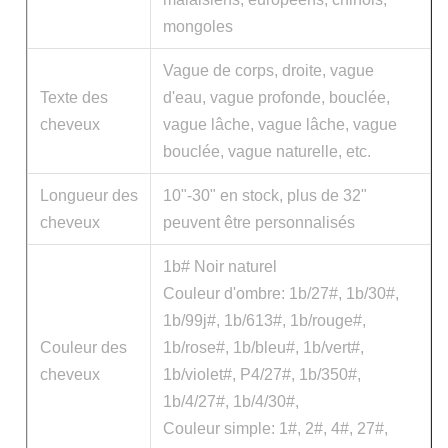
mongoles
Vague de corps, droite, vague
Texte des
d'eau, vague profonde, bouclée,
cheveux
vague lâche, vague lâche, vague
bouclée, vague naturelle, etc.
Longueur des
10"-30" en stock, plus de 32"
cheveux
peuvent être personnalisés
1b# Noir naturel
Couleur d'ombre: 1b/27#, 1b/30#,
1b/99j#, 1b/613#, 1b/rouge#,
Couleur des
1b/rose#, 1b/bleu#, 1b/vert#,
cheveux
1b/violet#, P4/27#, 1b/350#,
1b/4/27#, 1b/4/30#,
Couleur simple: 1#, 2#, 4#, 27#,