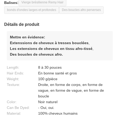
Balises:
Vierge brésilienne Remy Hair
bonds d'ondes larges et profondes
Des boucles afro perverses
Détails de produit
Mettre en évidence:
Extenssions de cheveux à tresses bouclées
,
Les extensions de cheveux en tissu afro-tissé
,
Des boucles de cheveux afro.
Length:
8 à 30 pouces
Hair Ends:
En bonne santé et gros
Weight:
100 g/pièce
Texture:
Droite, en forme de corps, en forme de
vague, en forme de vague, en forme de
boucle
Color:
Noir naturel
Can Be Dyed:
- Oui, oui.
Material:
100% cheveux humains