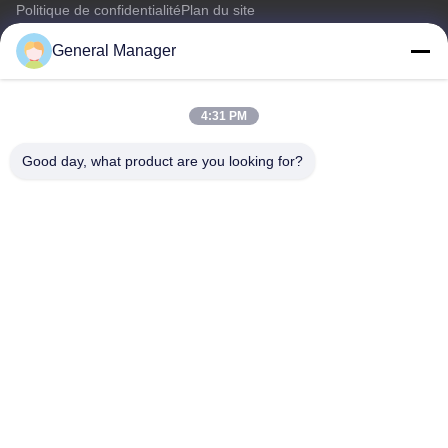
Politique de confidentialité
Plan du site
General Manager
Nous contacter
4:31 PM
Adresse: Rue Xingfu, district de Licheng, ville de Jinan,
province du Shandong
Good day, what product are you looking for?
E-mail:
penny@human-hairbundles.com
Téléphone: 0086-531-15969700649
Renseignez-vous
N'hésitez pas à nous envoyer une demande de renseignements
pour plus d'informations.
Renseignez-vous