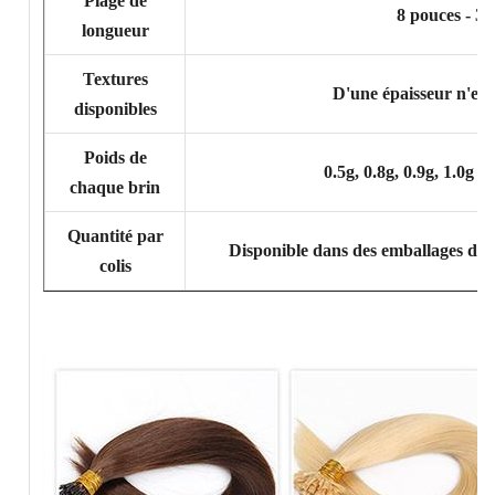
Plage de
8 pouces - 3
longueur
Textures
D'une épaisseur n'ex
disponibles
Poids de
0.5g, 0.8g, 0.9g, 1.0g o
chaque brin
Quantité par
Disponible dans des emballages de 25
colis