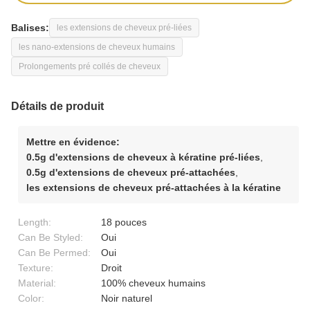
Balises:
les extensions de cheveux pré-liées
les nano-extensions de cheveux humains
Prolongements pré collés de cheveux
Détails de produit
Mettre en évidence:
0.5g d'extensions de cheveux à kératine pré-liées
,
0.5g d'extensions de cheveux pré-attachées
,
les extensions de cheveux pré-attachées à la kératine
Length:
18 pouces
Can Be Styled:
Oui
Can Be Permed:
Oui
Texture:
Droit
Material:
100% cheveux humains
Color:
Noir naturel