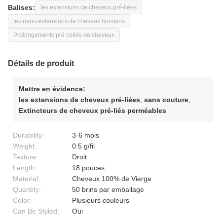
Balises:
les extensions de cheveux pré-liées
les nano-extensions de cheveux humains
Prolongements pré collés de cheveux
Détails de produit
Mettre en évidence:
les extensions de cheveux pré-liées
,
sans couture
,
Extincteurs de cheveux pré-liés perméables
Durability:
3-6 mois
Weight:
0.5 g/fil
Texture:
Droit
Length:
18 pouces
Material:
Cheveux 100% de Vierge
Quantity:
50 brins par emballage
Color:
Plusieurs couleurs
Can Be Styled:
Oui