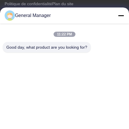
Politique de confidentialité
Plan du site
General Manager
Nous contacter
11:22 PM
Adresse: Rue Xingfu, district de Licheng, ville de Jinan,
province du Shandong
Good day, what product are you looking for?
E-mail:
penny@human-hairbundles.com
Téléphone: 0086-531-15969700649
Renseignez-vous
N'hésitez pas à nous envoyer une demande de renseignements
pour plus d'informations.
Renseignez-vous