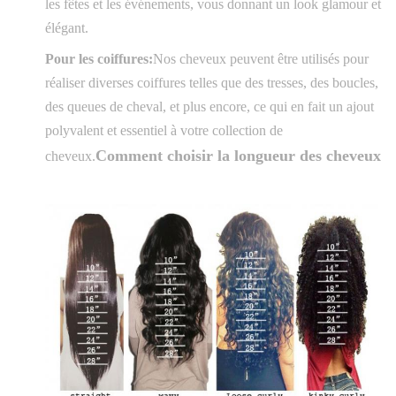
les fêtes et les événements, vous donnant un look glamour et
élégant.
Pour les coiffures:
Nos cheveux peuvent être utilisés pour
réaliser diverses coiffures telles que des tresses, des boucles,
des queues de cheval, et plus encore, ce qui en fait un ajout
polyvalent et essentiel à votre collection de
Comment choisir la longueur des cheveux
cheveux.