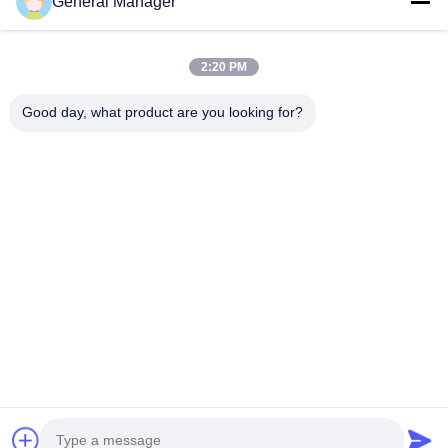
General Manager
Nous contacter
2:20 PM
Adresse: Rue Xingfu, district de Licheng, ville de Jinan,
province du Shandong
Good day, what product are you looking for?
E-mail:
penny@human-hairbundles.com
Téléphone: 0086-531-15969700649
Renseignez-vous
N'hésitez pas à nous envoyer une demande de renseignements
pour plus d'informations.
Renseignez-vous
Copyright © 2024-2026
Jinan Xuanzi Human Hair Limited Company
. Tous