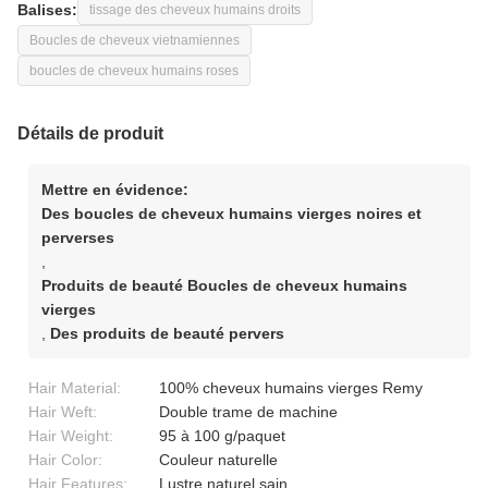
Balises:
tissage des cheveux humains droits
Boucles de cheveux vietnamiennes
boucles de cheveux humains roses
Détails de produit
Mettre en évidence:
Des boucles de cheveux humains vierges noires et
perverses
,
Produits de beauté Boucles de cheveux humains
vierges
,
Des produits de beauté pervers
Hair Material:
100% cheveux humains vierges Remy
Hair Weft:
Double trame de machine
Hair Weight:
95 à 100 g/paquet
Hair Color:
Couleur naturelle
Hair Features:
Lustre naturel sain