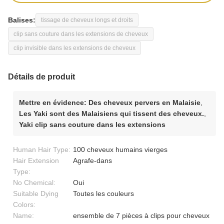
Balises:
tissage de cheveux longs et droits
clip sans couture dans les extensions de cheveux
clip invisible dans les extensions de cheveux
Détails de produit
Mettre en évidence:
Des cheveux pervers en Malaisie
,
Les Yaki sont des Malaisiens qui tissent des cheveux.
,
Yaki clip sans couture dans les extensions
Human Hair Type:
100 cheveux humains vierges
Hair Extension
Agrafe-dans
Type:
No Chemical:
Oui
Suitable Dying
Toutes les couleurs
Colors:
Name:
ensemble de 7 pièces à clips pour cheveux