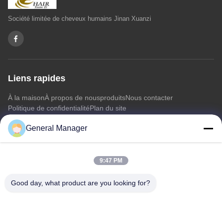
Société limitée de cheveux humains Jinan Xuanzi
Liens rapides
À la maison
À propos de nous
produits
Nous contacter
Politique de confidentialité
Plan du site
General Manager
Nous contacter
9:47 PM
Adresse: Rue Xingfu, district de Licheng, ville de Jinan,
province du Shandong
Good day, what product are you looking for?
E-mail:
penny@human-hairbundles.com
Téléphone: 0086-531-15969700649