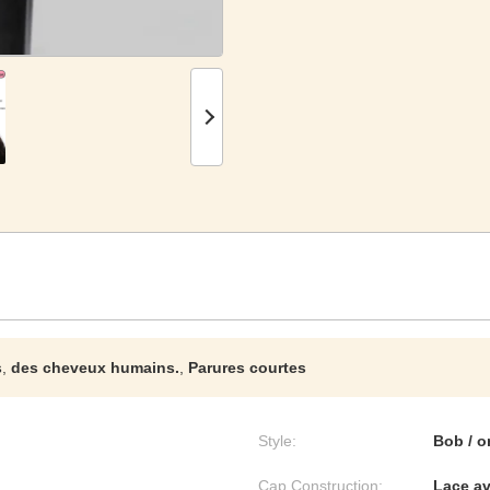
s
,
des cheveux humains.
,
Parures courtes
Style:
Bob / o
Cap Construction:
Lace av