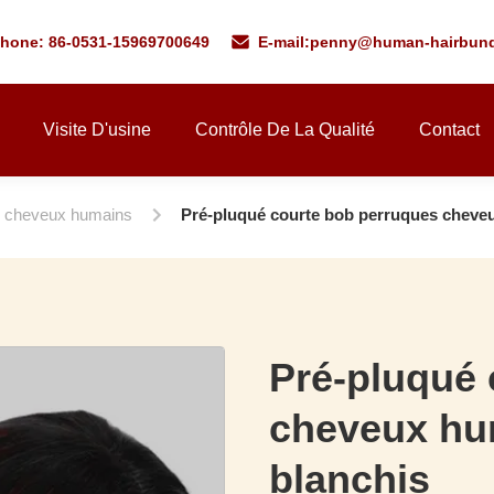
phone: 86-0531-15969700649
E-mail:
penny@human-hairbund
Visite D'usine
Contrôle De La Qualité
Contact
r cheveux humains
Pré-pluqué courte bob perruques cheve
Pré-pluqué 
cheveux hu
blanchis