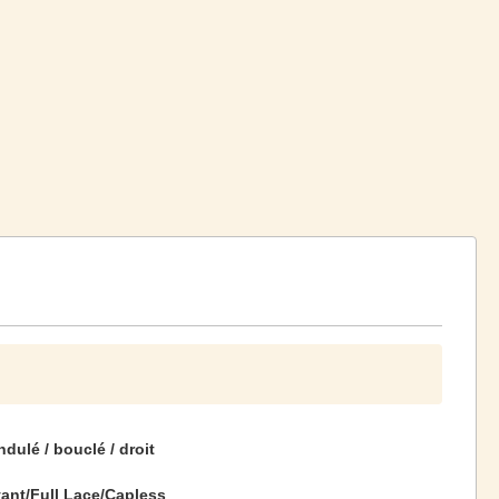
ndulé / bouclé / droit
ant/Full Lace/Capless