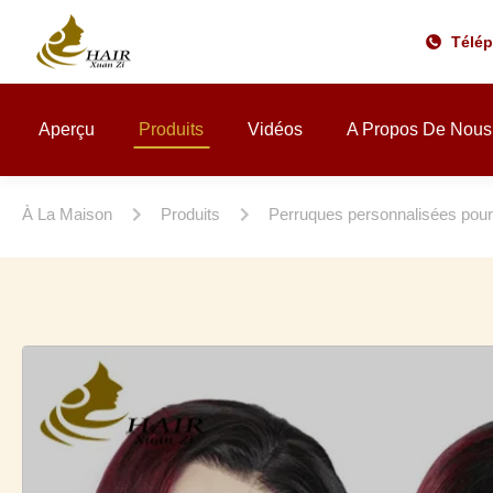
Télé
Aperçu
Produits
Vidéos
A Propos De Nous
À La Maison
Produits
Perruques personnalisées pou