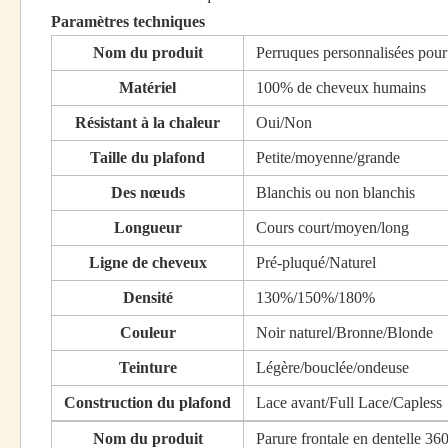
Paramètres techniques
Nom du produit
Perruques personnalisées pou
Matériel
100% de cheveux humains
Résistant à la chaleur
Oui/Non
Taille du plafond
Petite/moyenne/grande
Des nœuds
Blanchis ou non blanchis
Longueur
Cours court/moyen/long
Ligne de cheveux
Pré-pluqué/Naturel
Densité
130%/150%/180%
Couleur
Noir naturel/Bronne/Blonde
Teinture
Légère/bouclée/ondeuse
Construction du plafond
Lace avant/Full Lace/Capless
Nom du produit
Parure frontale en dentelle 36