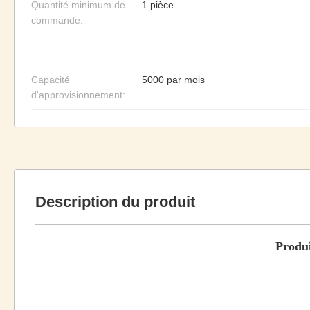
Quantité minimum de
1 pièce
commande:
Capacité
5000 par mois
d'approvisionnement:
Description du produit
Produi