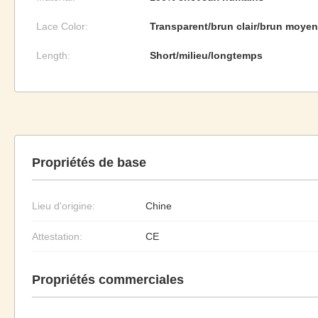
Lace Color:
Transparent/brun clair/brun moyen
Length:
Short/milieu/longtemps
Propriétés de base
Lieu d'origine:
Chine
Attestation:
CE
Propriétés commerciales