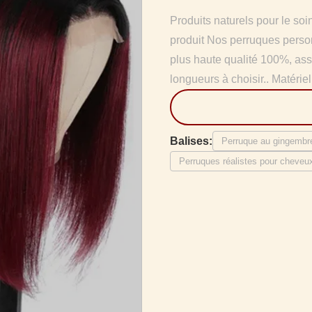
Produits naturels pour le so
produit Nos perruques perso
plus haute qualité 100%, ass
longueurs à choisir.. Matériel
Balises:
Perruque au gingembr
Perruques réalistes pour cheve