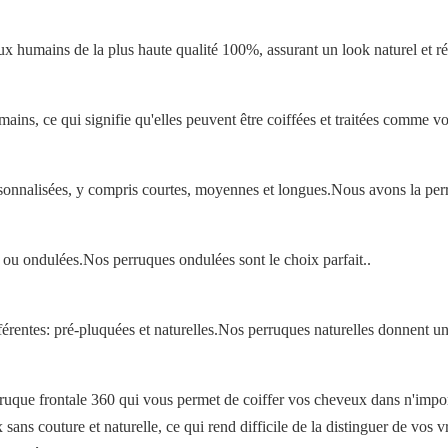
x humains de la plus haute qualité 100%, assurant un look naturel et ré
ins, ce qui signifie qu'elles peuvent être coiffées et traitées comme v
nnalisées, y compris courtes, moyennes et longues.Nous avons la perr
 ou ondulées.Nos perruques ondulées sont le choix parfait..
érentes: pré-pluquées et naturelles.Nos perruques naturelles donnent une
ruque frontale 360 qui vous permet de coiffer vos cheveux dans n'import
ans couture et naturelle, ce qui rend difficile de la distinguer de vos v