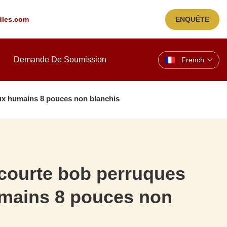
les.com
ENQUÊTE
Demande De Soumission
French
ux humains 8 pouces non blanchis
courte bob perruques
mains 8 pouces non