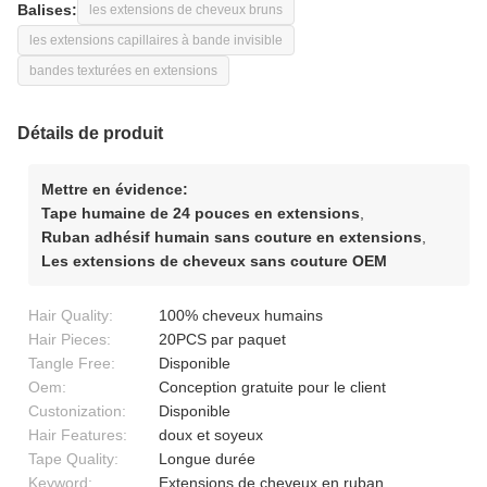
Balises:
les extensions de cheveux bruns
les extensions capillaires à bande invisible
bandes texturées en extensions
Détails de produit
Mettre en évidence:
Tape humaine de 24 pouces en extensions
,
Ruban adhésif humain sans couture en extensions
,
Les extensions de cheveux sans couture OEM
Hair Quality:
100% cheveux humains
Hair Pieces:
20PCS par paquet
Tangle Free:
Disponible
Oem:
Conception gratuite pour le client
Custonization:
Disponible
Hair Features:
doux et soyeux
Tape Quality:
Longue durée
Keyword:
Extensions de cheveux en ruban