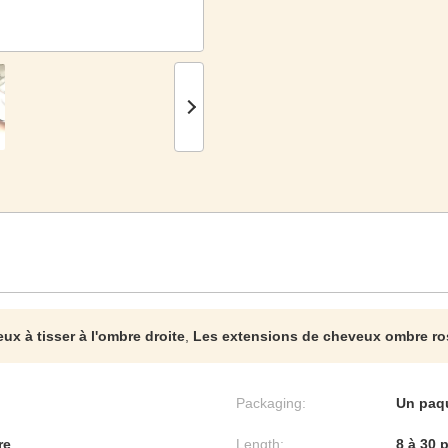
ux à tisser à l'ombre droite
,
Les extensions de cheveux ombre ro
Packaging:
Un paqu
re
Length:
8 à 30 