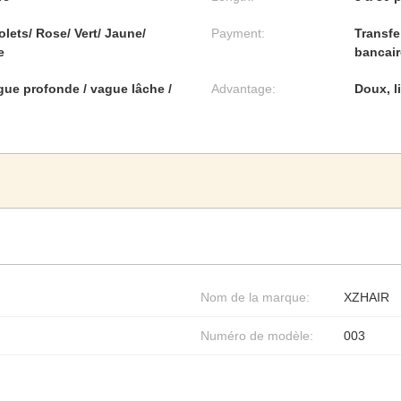
olets/ Rose/ Vert/ Jaune/
Payment:
Transfe
e
bancai
gue profonde / vague lâche /
Advantage:
Doux, li
Nom de la marque:
XZHAIR
Numéro de modèle:
003