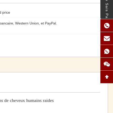
- Je Ne Sais Pas.
d price
 bancaire, Western Union, et PayPal.
ns de cheveux humains raides