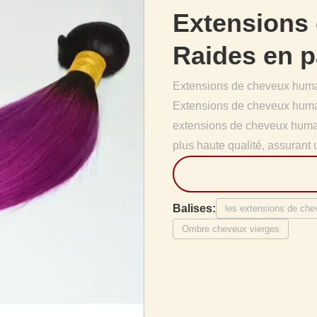
Extensions
Raides en 
Extensions de cheveux huma
Extensions de cheveux humain
extensions de cheveux huma
plus haute qualité, assurant 
Balises:
les extensions de ch
Ombre cheveux vierges