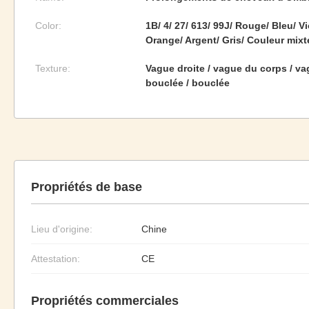
Color:
1B/ 4/ 27/ 613/ 99J/ Rouge/ Bleu/ Vi
Orange/ Argent/ Gris/ Couleur mixt
Texture:
Vague droite / vague du corps / va
bouclée / bouclée
Propriétés de base
Lieu d'origine:
Chine
Attestation:
CE
Propriétés commerciales