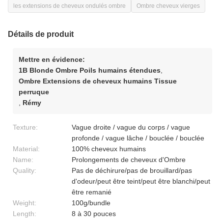
les extensions de cheveux ondulés ombre
Ombre cheveux vierges
Détails de produit
Mettre en évidence:
1B Blonde Ombre Poils humains étendues
,
Ombre Extensions de cheveux humains Tissue
perruque
,
Rémy
Texture:
Vague droite / vague du corps / vague
profonde / vague lâche / bouclée / bouclée
Material:
100% cheveux humains
Name:
Prolongements de cheveux d'Ombre
Quality:
Pas de déchirure/pas de brouillard/pas
d'odeur/peut être teint/peut être blanchi/peut
être remanié
Weight:
100g/bundle
Length:
8 à 30 pouces