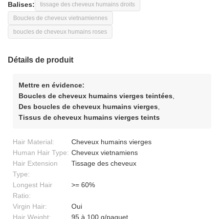
Balises:
tissage des cheveux humains droits
Boucles de cheveux vietnamiennes
boucles de cheveux humains roses
Détails de produit
Mettre en évidence:
Boucles de cheveux humains vierges teintées
,
Des boucles de cheveux humains vierges
,
Tissus de cheveux humains vierges teints
Hair Material:
Cheveux humains vierges
Human Hair Type:
Cheveux vietnamiens
Hair Extension
Tissage des cheveux
Type:
Longest Hair
>= 60%
Ratio:
Virgin Hair:
Oui
Hair Weight:
95 à 100 g/paquet