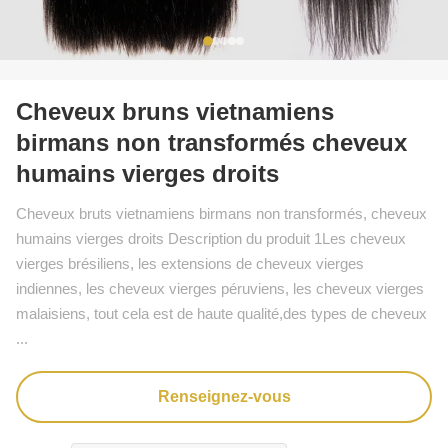
Cheveux bruns vietnamiens
birmans non transformés cheveux
humains vierges droits
Cheveux bruts vietnamiens birmans non transformés, cheveux
humains vierges droits Description du produit 1Les cheveux
vierges brésiliens, les extensions de cheveux vierges
indiennes, les cheveux vierges péruviens, les cheveux vierges
malaisiens, tout cela est de haute qualité,des types de cheveux
...
Renseignez-vous