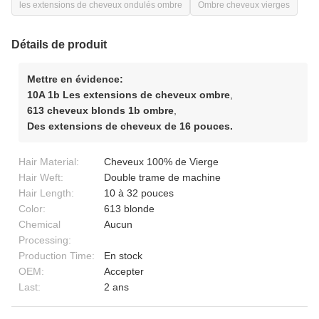
les extensions de cheveux ondulés ombre
Ombre cheveux vierges
Détails de produit
Mettre en évidence:
10A 1b Les extensions de cheveux ombre
,
613 cheveux blonds 1b ombre
,
Des extensions de cheveux de 16 pouces.
Hair Material:
Cheveux 100% de Vierge
Hair Weft:
Double trame de machine
Hair Length:
10 à 32 pouces
Color:
613 blonde
Chemical
Aucun
Processing:
Production Time:
En stock
OEM:
Accepter
Last:
2 ans