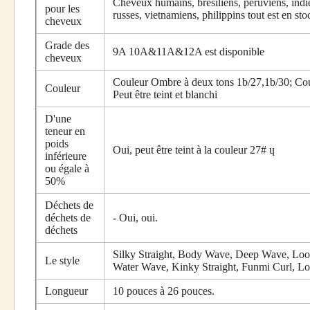
Cheveux humains, brésiliens, péruviens, indi
pour les
russes, vietnamiens, philippins tout est en sto
cheveux
Grade des
9A 10A&11A&12A est disponible
cheveux
Couleur Ombre à deux tons 1b/27,1b/30; Coul
Couleur
Peut être teint et blanchi
D'une
teneur en
poids
Oui, peut être teint à la couleur 27# ɥ
inférieure
ou égale à
50%
Déchets de
déchets de
- Oui, oui.
déchets
Silky Straight, Body Wave, Deep Wave, Loos
Le style
Water Wave, Kinky Straight, Funmi Curl, Lo
Longueur
10 pouces à 26 pouces.