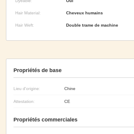
Dyeable:
Oui
Hair Material:
Cheveux humains
Hair Weft:
Double trame de machine
Propriétés de base
Lieu d'origine:
Chine
Attestation:
CE
Propriétés commerciales