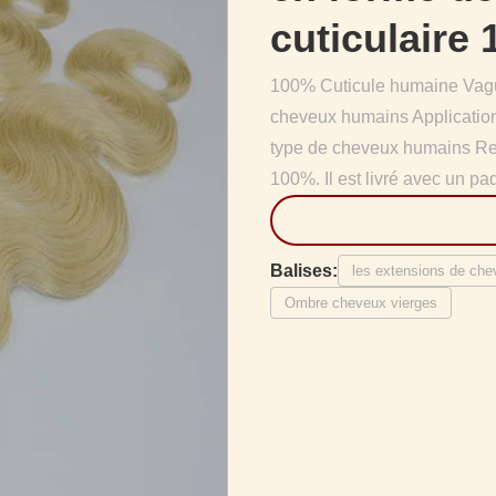
cuticulaire
100% Cuticule humaine Vagu
cheveux humains Application
type de cheveux humains Rem
100%. Il est livré avec un pa
Balises:
les extensions de ch
Ombre cheveux vierges