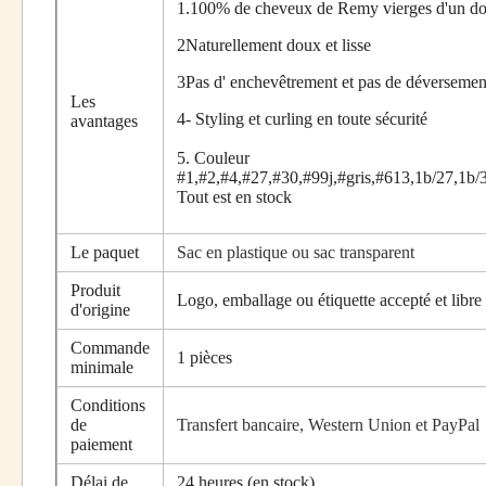
1.100% de cheveux de Remy vierges d'un do
2Naturellement doux et lisse
3Pas d' enchevêtrement et pas de déversemen
Les
4- Styling et curling en toute sécurité
avantages
5. Couleur
#1,#2,#4,#27,#30,#99j,#gris,#613,1b/27,1b/
Tout est en stock
Le paquet
Sac en plastique ou sac transparent
Produit
Logo, emballage ou étiquette accepté et libre 
d'origine
Commande
1 pièces
minimale
Conditions
de
Transfert bancaire, Western Union et PayPal
paiement
Délai de
24 heures (en stock)