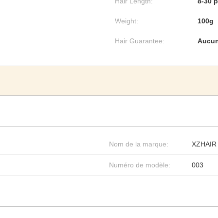
Hair Length:
8-30 
Weight:
100g
Hair Guarantee:
Aucun
Nom de la marque:
XZHAIR
Numéro de modèle:
003