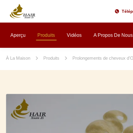
Télé
Aperçu
Produits
Vidéos
A Propos De Nous
À La Maison
Produits
Prolongements de cheveux d'