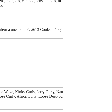
ens, mongols, cambodgiens, chinois, malaisiens,
ck
eur à une tonalité: #613 Couleur, #99j Couleur
e Wave, Kinky Curly, Jerry Curly, Natural Wave,
ose Curly, Africa Curly, Loose Deep ou sur mesure