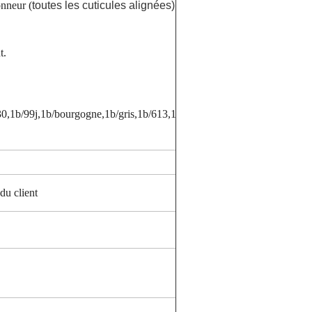
nneur (
toutes les cuticules alignées)
t.
30,1b/99j,1b/bourgogne,1b/gris,1b/613,1b/4/27,1b/4/30
du client