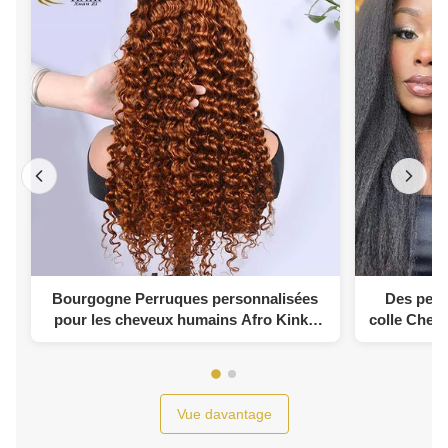
Bourgogne Perruques personnalisées
Des perr
pour les cheveux humains Afro Kinky
colle Chev
Curly Style
Vue davantage