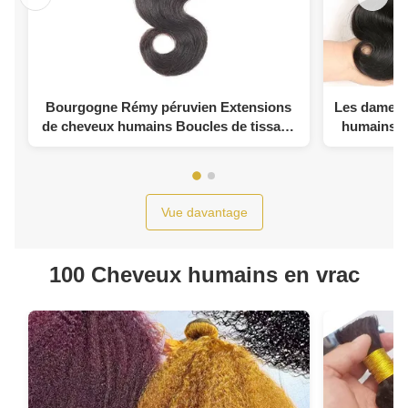
Bourgogne Rémy péruvien Extensions
Les dames 
de cheveux humains Boucles de tissage
humains B
avec fermeture
fermet
Vue davantage
100 Cheveux humains en vrac