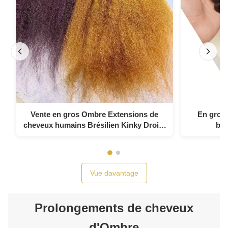
Vente en gros Ombre Extensions de
En gros 
cheveux humains Brésilien Kinky Droite
bré
Yaki Boucles de cheveux tissés
Vue davantage
Prolongements de cheveux
d'Ombre