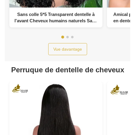
Sans colle 5*5 Transparent dentelle à
Amical pou
l'avant Cheveux humains naturels Sans
en dentell
colle Tête en soie
Vue davantage
Perruque de dentelle de cheveux