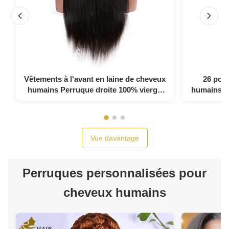
Vêtements à l'avant en laine de cheveux
26 pou
humains Perruque droite 100% vierge
humains d
péruvienne
Vue davantage
Perruques personnalisées pour
cheveux humains