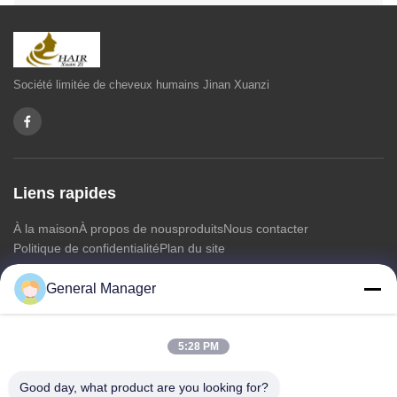
Société limitée de cheveux humains Jinan Xuanzi
Liens rapides
À la maison
À propos de nous
produits
Nous contacter
Politique de confidentialité
Plan du site
General Manager
Nous contacter
5:28 PM
Adresse: Rue Xingfu, district de Licheng, ville de Jinan,
province du Shandong
Good day, what product are you looking for?