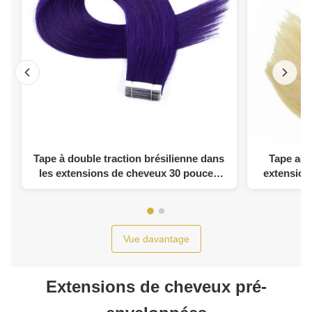
Tape à double traction brésilienne dans
Tape adh
les extensions de cheveux 30 pouces
extension
violet
Vue davantage
Extensions de cheveux pré-