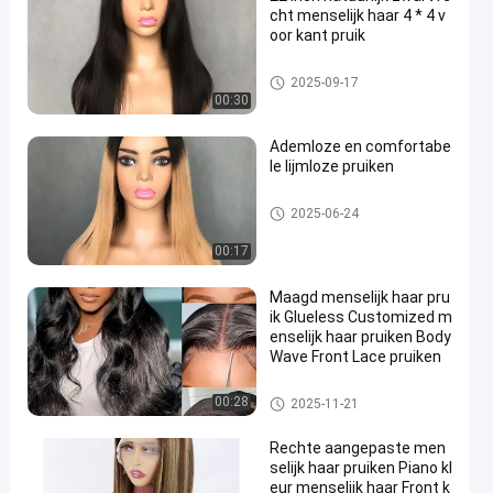
cht menselijk haar 4 * 4 v
oor kant pruik
De Pruik van het menselijk Ha
2025-09-17
arkant
00:30
Ademloze en comfortabe
le lijmloze pruiken
Peruken voor menselijk haar
2025-06-24
00:17
Maagd menselijk haar pru
ik Glueless Customized m
enselijk haar pruiken Body
Wave Front Lace pruiken
Peruken voor menselijk haar
00:28
2025-11-21
Rechte aangepaste men
selijk haar pruiken Piano kl
eur menselijk haar Front k