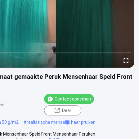
p maat gemaakte Peruk Mensenhaar Speld Front
Contact opnemen
en
Deel
n 50 g/m2
#
realistische menselijk haar pruiken
ruk Mensenhaar Speld Front Mensenhaar Peruken