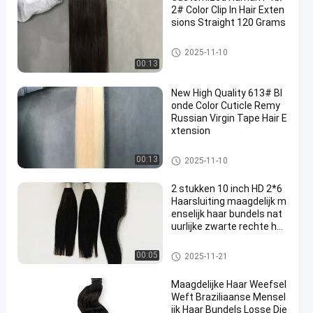
2# Color Clip In Hair Exten
sions Straight 120 Grams
klem in haaruitbreidingen
2025-11-10
00:13
New High Quality 613# Bl
onde Color Cuticle Remy
Russian Virgin Tape Hair E
xtension
Tape in haarverlengstukken
00:13
2025-11-10
2 stukken 10 inch HD 2*6
Haarsluiting maagdelijk m
enselijk haar bundels nat
uurlijke zwarte rechte ha
arweefsel
van de soort gebruikt voor de v
00:05
2025-11-21
ervaardiging van de volgende
producten:
Maagdelijke Haar Weefsel
Weft Braziliaanse Mensel
ijk Haar Bundels Losse Die