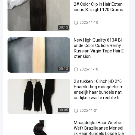
2# Color Clip In Hair Exten
sions Straight 120 Grams
klem in haaruitbreidingen
2025-11-10
00:13
New High Quality 613# Bl
onde Color Cuticle Remy
Russian Virgin Tape Hair E
xtension
Tape in haarverlengstukken
00:13
2025-11-10
2 stukken 10 inch HD 2*6
Haarsluiting maagdelijk m
enselijk haar bundels nat
uurlijke zwarte rechte ha
arweefsel
van de soort gebruikt voor de v
00:05
2025-11-21
ervaardiging van de volgende
producten:
Maagdelijke Haar Weefsel
Weft Braziliaanse Mensel
ijk Haar Bundels Losse Die