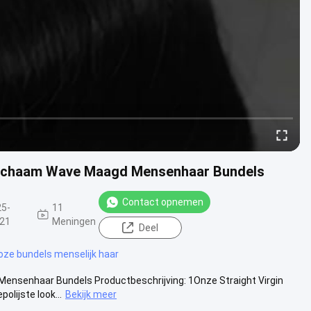
Lichaam Wave Maagd Mensenhaar Bundels
Contact opnemen
25-
11
-21
Meningen
Deel
oze bundels menselijk haar
ensenhaar Bundels Productbeschrijving: 1Onze Straight Virgin
olijste look...
Bekijk meer